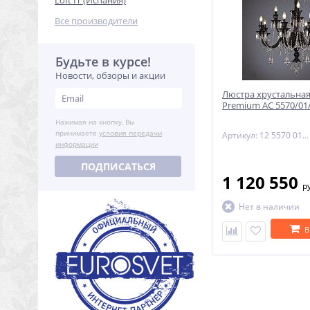
Loft IT (Испания)
Все производители
Будьте в курсе!
Новости, обзоры и акции
Люстра хрустальная
Premium AC 5570/01
Нажимая на кнопку, Вы
принимаете
условия передачи
Артикул: 12 5570 012 06 80 01 70
информации
ПОДПИСАТЬСЯ
1 120 550
р
Нет в наличии
В