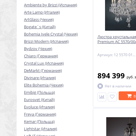
Ambiente by Brizzi (Испания)
Arte Lamp (Италия)
ArtGlass (Чехия)
Bogate`s (Китай)
Bohemia Ivele Crystal (Чехия)
Люстра хрустальная
Brizzi Modern (Испания)
Premium AC 5570/00
Bydzov (Чехия)
Артикул: 12 5570 012 06 11 00 70
Chiaro (Германия)
Crystal Lux (Испания)
DeMarkt (Германия)
894 399
руб.
Divinare (Италия)
Elite Bohemia (Чехия)
Нет в наличии
Emibig (Польша)
В
Eurosvet (Китай)
Evoluce (Италия)
Freya (Германия)
Kemar (Польша)
Lightstar (Италия)