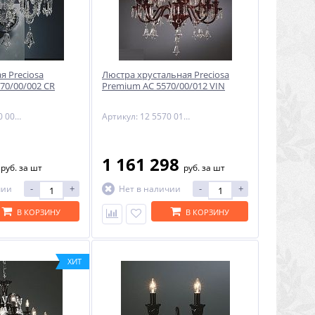
я Preciosa
Люстра хрустальная Preciosa
70/00/002 CR
Premium AC 5570/00/012 VIN
Артикул: 22 5570 002 06 11 00 70
Артикул: 12 5570 012 06 81 00 70
3
1 161 298
руб.
за шт
руб.
за шт
-
+
-
+
чии
Нет в наличии
В КОРЗИНУ
В КОРЗИНУ
ХИТ