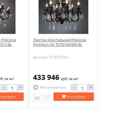
 Preciosa
Люстра хрустальная Preciosa
/012 BL
Premium AC 5570/00/006 BL
Артикул: 12 5570 006 06 80 00 70
433 946
уб.
за шт
руб.
за шт
-
+
-
+
Нет в наличии
 КОРЗИНУ
В КОРЗИНУ