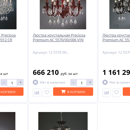
 Preciosa
Люстра хрустальная Preciosa
Люстра хрустал
/012 CR
Premium AC 5570/00/006 VIN
Premium AC 557
Артикул: 12 5570 006 06 81 00 70
666 210
1 161 2
за шт
руб.
за шт
-
+
-
+
Нет в наличии
Нет в нали
 КОРЗИНУ
В КОРЗИНУ