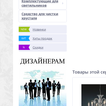
Комплектующие для
светильников
Средство для чистки
хрусталя
Новинки
NEW
Хиты продаж
ХИТ
Скидки
%
Товары этой с