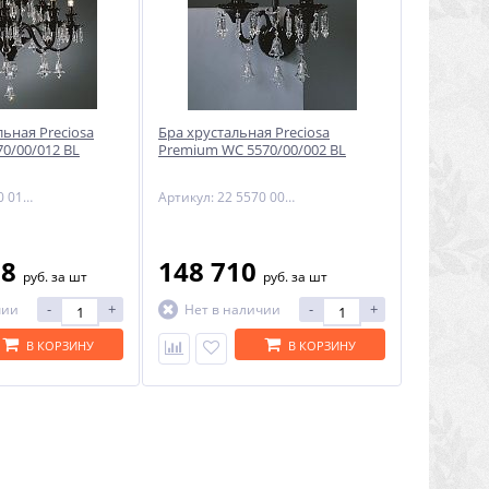
ьная Preciosa
Бра хрустальная Preciosa
0/00/012 BL
Premium WC 5570/00/002 BL
Артикул: 12 5570 012 06 80 02 70
Артикул: 22 5570 002 06 80 00 70
98
148 710
руб.
за шт
руб.
за шт
-
+
-
+
чии
Нет в наличии
В КОРЗИНУ
В КОРЗИНУ