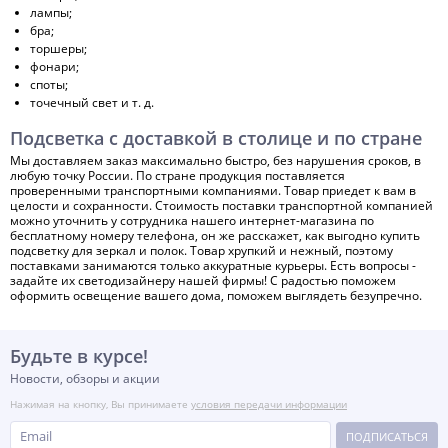
лампы;
бра;
торшеры;
фонари;
споты;
точечный свет и т. д.
Подсветка с доставкой в столице и по стране
Мы доставляем заказ максимально быстро, без нарушения сроков, в
любую точку России. По стране продукция поставляется
проверенными транспортными компаниями. Товар приедет к вам в
целости и сохранности. Стоимость поставки транспортной компанией
можно уточнить у сотрудника нашего интернет-магазина по
бесплатному номеру телефона, он же расскажет, как выгодно купить
подсветку для зеркал и полок. Товар хрупкий и нежный, поэтому
поставками занимаются только аккуратные курьеры. Есть вопросы -
задайте их светодизайнеру нашей фирмы! С радостью поможем
оформить освещение вашего дома, поможем выглядеть безупречно.
Будьте в курсе!
Новости, обзоры и акции
Нажимая на кнопку, Вы принимаете
условия передачи информации
ПОДПИСАТЬСЯ