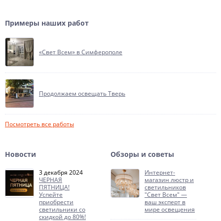
Примеры наших работ
«Свет Всем» в Симферополе
Продолжаем освещать Тверь
Посмотреть все работы
Новости
Обзоры и советы
3 декабря 2024
Интернет-
ЧЕРНАЯ
магазин люстр и
ПЯТНИЦА!
светильников
Успейте
"Свет Всем" —
приобрести
ваш эксперт в
светильники со
мире освещения
скидкой до 80%!