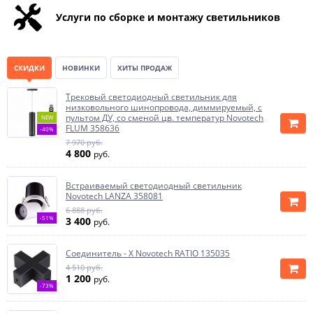
Услуги по сборке и монтажу светильников
СКИДКИ
НОВИНКИ
ХИТЫ ПРОДАЖ
Трековый светодиодный светильник для
низковольного шинопровода, диммируемый, с
пультом ДУ, со сменой цв. температур Novotech
NEW
FLUM 358636
-40%
7 970 руб.
4 800
руб.
Встраиваемый светодиодный светильник
Novotech LANZA 358081
6 888 руб.
-51%
3 400
руб.
Соединитель - Х Novotech RATIO 135035
4 510 руб.
1 200
руб.
-73%