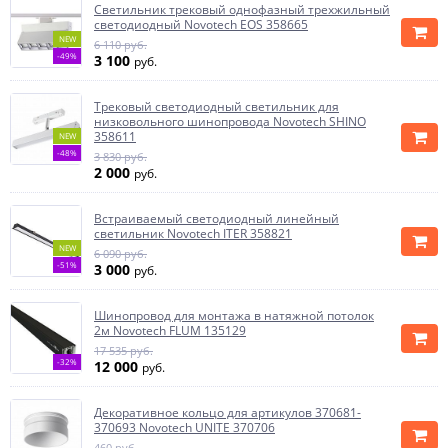
Светильник трековый однофазный трехжильный
светодиодный Novotech EOS 358665
NEW
6 110 руб.
-49%
3 100
руб.
Трековый светодиодный светильник для
низковольного шинопровода Novotech SHINO
358611
NEW
-48%
3 830 руб.
2 000
руб.
Встраиваемый светодиодный линейный
светильник Novotech ITER 358821
NEW
6 090 руб.
-51%
3 000
руб.
Шинопровод для монтажа в натяжной потолок
2м Novotech FLUM 135129
17 535 руб.
-32%
12 000
руб.
Декоративное кольцо для артикулов 370681-
370693 Novotech UNITE 370706
460 руб.