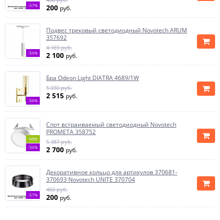
-57%
200
руб.
Подвес трековый светодиодный Novotech ARUM
357692
4 169 руб.
-50%
2 100
руб.
Бра Odeon Light DIATRA 4689/1W
5 030 руб.
2 515
руб.
-50%
Спот встраиваемый светодиодный Novotech
PROMETA 358752
NEW
5 387 руб.
-50%
2 700
руб.
Декоративное кольцо для артикулов 370681-
370693 Novotech UNITE 370704
460 руб.
-57%
200
руб.