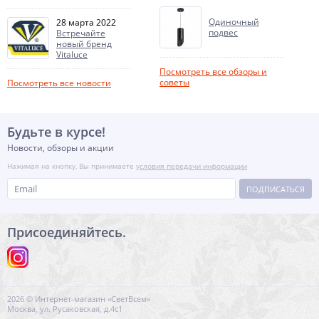
Одиночный
28 марта 2022
подвес
Встречайте
новый бренд
Vitaluce
Посмотреть все обзоры и
советы
Посмотреть все новости
Будьте в курсе!
Новости, обзоры и акции
Нажимая на кнопку, Вы принимаете
условия передачи информации
ПОДПИСАТЬСЯ
Присоединяйтесь.
2026 © Интернет-магазин «СветВсем»
Москва, ул. Русаковская, д.4с1