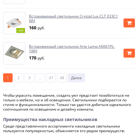
Встраиваемый светильник Crystal Lux CLT 033C1
WH
160
руб.
NEW
Встраиваемый светильник Arte Lamp A6661PL-
1WH
170
руб.
1
2
3
...
47
48
Далее
Чтобы украсить помещение, создать уют предстоит позаботиться не
только о мебели, но и об освещении. Светильники подбирается по
стилю и функциональности. Только так удастся добиться идеального
соотношения по освещению и дизайну комнаты.
Преимущества накладных светильников
Среди представленного ассортимента накладные светильники
пользуются популярностью, объясняется это рядом преимуществ: