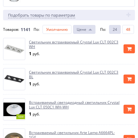
Подобрать товары по параметрам
1141
Товаров:
По
:
Умолчанию
Цене
По
:
24
48
Светильник встраиваемый Crystal Lux CLT 002C3
WH
1
руб.
Светильник встраиваемый Crystal Lux CLT 002C3
BL
1
руб.
Встраиваемый светодиодный светильник Crystal
Lux CLT 050C1 WH-WH
1
руб.
NEW
Встраиваемый светильник Arte Lamp A6664PL-
1GY