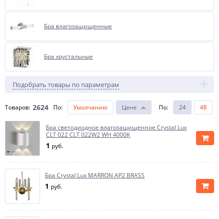
Бра влагозащищенные
Бра хрустальные
Подобрать товары по параметрам
2624
Товаров:
По
:
Умолчанию
Цене
По
:
24
48
Бра светодиодное влагозащищенное Crystal Lux
CLT 022 CLT 022W2 WH 4000K
1
руб.
Бра Crystal Lux MARRON AP2 BRASS
1
руб.