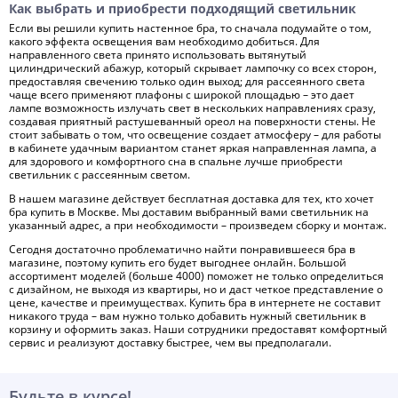
Как выбрать и приобрести подходящий светильник
Если вы решили купить настенное бра, то сначала подумайте о том,
какого эффекта освещения вам необходимо добиться. Для
направленного света принято использовать вытянутый
цилиндрический абажур, который скрывает лампочку со всех сторон,
предоставляя свечению только один выход; для рассеянного света
чаще всего применяют плафоны с широкой площадью – это дает
лампе возможность излучать свет в нескольких направлениях сразу,
создавая приятный растушеванный ореол на поверхности стены. Не
стоит забывать о том, что освещение создает атмосферу – для работы
в кабинете удачным вариантом станет яркая направленная лампа, а
для здорового и комфортного сна в спальне лучше приобрести
светильник с рассеянным светом.
В нашем магазине действует бесплатная доставка для тех, кто хочет
бра купить в Москве. Мы доставим выбранный вами светильник на
указанный адрес, а при необходимости – произведем сборку и монтаж.
Сегодня достаточно проблематично найти понравившееся бра в
магазине, поэтому купить его будет выгоднее онлайн. Большой
ассортимент моделей (больше 4000) поможет не только определиться
с дизайном, не выходя из квартиры, но и даст четкое представление о
цене, качестве и преимуществах. Купить бра в интернете не составит
никакого труда – вам нужно только добавить нужный светильник в
корзину и оформить заказ. Наши сотрудники предоставят комфортный
сервис и реализуют доставку быстрее, чем вы предполагали.
Будьте в курсе!