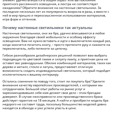
элемент удачно впишется в общий образ? Или вы поклонник
приятного рассеянного освещения, а люстра не соответствует
ожиданиям? Обратите внимание на настенные светильники. За
последние несколько лет их популярность возросла в разы, а вместе с
ней в мир пришло и переосмысленное использование материалов,
игра форм и оттенков.
Почему настенные светильники так актуальны
Настенные светильники, они же бра, удачно вписываются в любое
окружение благодаря своей мобильности и особому эффекту
освещения. Вам не нужно вставать и идти к выключателю каждый раз,
когда захочется почитать книгу, – просто протяните руку и нажмите на
переключатель, либо потяните за цепочку.
Гибкое разнообразие дизайнерских решений позволит вам выбрать
подходящую по цветовой гамме и силуэту лампу, а приятная цена не
оставит вас равнодушным. Обилие комбинаций материалов, таких как
дерево и металл, стекло и латунь, предоставляет отличную
возможность создать индивидуальный светильник, который подойдет
исключительно к вашему интерьеру.
Остались сомнения по поводу того, стоит ли покупать бра? Уделите
внимание качеству европейских производителей, с которыми мы
сотрудничаем. Большой опыт работы на рынке услуг и
зарекомендовавшее себя имя делают свое дело – этим брендам
доверяют. В случае неисправности или производственного брака
действует гарантия на 18 месяцев. А найти и приобрести модель бра
недорого не составит труда, поскольку большинство моделей давно
находятся в обиходе и уже успели упасть в цене.