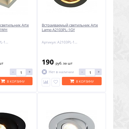
светильник Arte
Встраиваемый светильник Arte
-1WH
Lamp A2103PL-1GY
Артикул: A6661PL-1WH
Артикул: A2103PL-1GY
190
шт
руб.
за шт
-
+
-
+
Нет в наличии
В КОРЗИНУ
В КОРЗИНУ