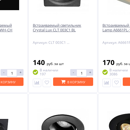
ваемый
Встраиваемый светильник
Встраиваемый 
C WH-CH
Crystal Lux CLT 003C1 BL
Lamp A6661PL
Артикул: CLT 003C1 BL
140
170
руб.
за шт
руб.
за 
В наличии
В наличии
-
+
-
+
197
3086
 КОРЗИНУ
В КОРЗИНУ