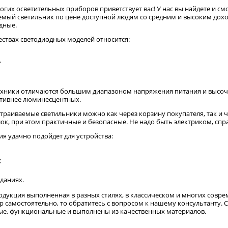
огих осветительных приборов приветствует вас! У нас вы найдете и см
мый светильник по цене доступной людям со средним и высоким дохо
дные.
твах светодиодных моделей относится:
.
техники отличаются большим диапазоном напряжения питания и высо
тивнее люминесцентных.
траиваемые светильники можно как через корзину покупателя, так и ч
ок, при этом практичные и безопасные. Не надо быть электриком, спр
я удачно подойдет для устройства:
;
даниях.
одукция выполненная в разных стилях, в классическом и многих соврем
р самостоятельно, то обратитесь с вопросом к нашему консультанту. 
ые, функциональные и выполнены из качественных материалов.