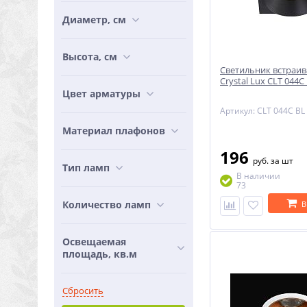
Диаметр, см
Высота, см
Светильник встраи
Crystal Lux CLT 044C
Цвет арматуры
Артикул: CLT 044C BL
Материал плафонов
196
руб.
за шт
Тип ламп
В наличии
73
Количество ламп
В
Освещаемая
площадь, кв.м
Сбросить