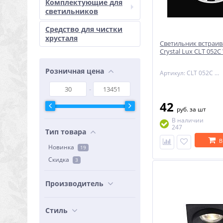
Комплектующие для
светильников
Средство для чистки
хрусталя
Светильник встраи
Crystal Lux CLT 052
Розничная цена
Артикул: CLT 052C WH-CH
42
руб.
за шт
В наличии
247
Тип товара
В
Новинка
19
Скидка
3
Производитель
Стиль