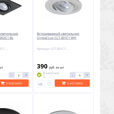
светильник
Встраиваемый светильник
 002C1 BL
Crystal Lux CLT 001C1 WH
Артикул: CLT 002C1 BL
Артикул: CLT 001C1 WH
390
шт
руб.
за шт
В наличии
-
+
-
+
3
В КОРЗИНУ
В КОРЗИНУ