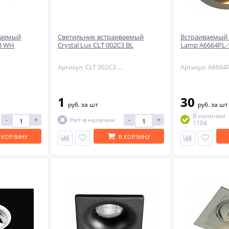
ваемый
Светильник встраиваемый
Встраиваемый 
C3 WH
Crystal Lux CLT 002C3 BL
Lamp A6664PL-
Артикул: CLT 002C3 BL
1
30
руб.
за шт
руб.
за шт
В наличии
-
+
-
+
Нет в наличии
1104
 КОРЗИНУ
В КОРЗИНУ