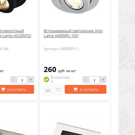
 поворотный
Встраиваемый светильник Arte
te Lamp ACCENTO
Lamp A4009PL-1GY
l-1bk
Артикул: A4009PL-1GY
260
шт
руб.
за шт
В наличии
-
+
-
+
4
В КОРЗИНУ
В КОРЗИНУ