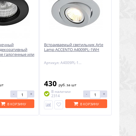
очечный
Встраиваемый светильник Arte
 декоративный
Lamp ACCENTO A4009PL-1WH
е галогенные или
fix Lightstar
7
Артикул: A4009PL-1WH
430
шт
руб.
за шт
В наличии
-
+
-
+
2314
В КОРЗИНУ
В КОРЗИНУ