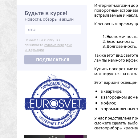
Интернет-магазин дор
поворотный встраивае
Будьте в курсе!
встраиваемые и накла
Новости, обзоры и акции
К основным преимущес
Экономичность
Нажимая на кнопку, Вы
Безопасность.
принимаете
условия передачи
Долговечность.
информации
Также этот вид свето
ПОДПИСАТЬСЯ
лампы намного эффек
Купить поворотные вс
монтируются на потол
Этот вариант освещени
в квартире;
в загородном доме
в офисе;
в промышленных з
У нас представлена пр
сможете сделать выбо
светоприборы красив