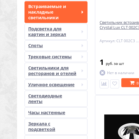
Встраиваемые и
накладные
светильники
Светильник встраи
Crystal Lux CLT 002
Подсветка для
картин и зеркал
Артикул: CLT 002C3 WH
Споты
Трековые системы
1
руб.
за шт
Светильники для
Нет в наличии
ресторанов и отелей
В
Уличное освещение
Светодиодные
ленты
Часы настенные
Зеркала с
подсветкой