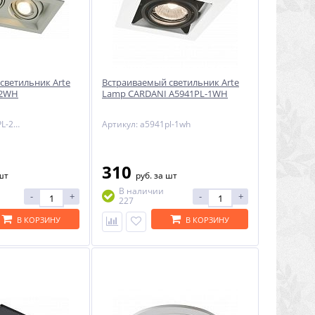
светильник Arte
Встраиваемый светильник Arte
-2WH
Lamp CARDANI A5941PL-1WH
Артикул: A6661PL-2WH
Артикул: a5941pl-1wh
310
шт
руб.
за шт
В наличии
-
+
-
+
227
В КОРЗИНУ
В КОРЗИНУ