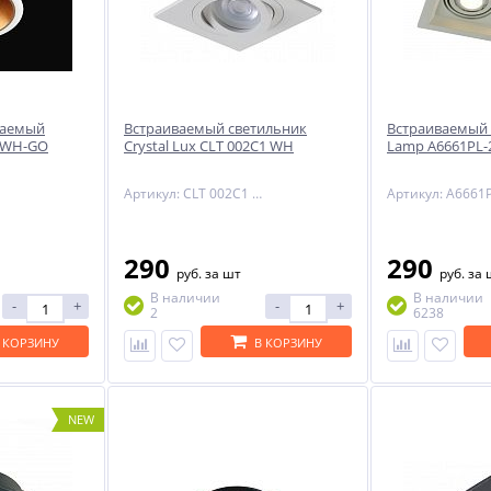
ваемый
Встраиваемый светильник
Встраиваемый 
C WH-GO
Crystal Lux CLT 002C1 WH
Lamp A6661PL
Артикул: CLT 002C1 WH
290
290
руб.
за шт
руб.
за 
В наличии
В наличии
-
+
-
+
2
6238
 КОРЗИНУ
В КОРЗИНУ
NEW