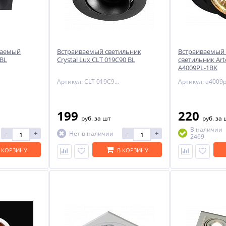
ваемый
Встраиваемый светильник
Встраиваемый
 BL
Crystal Lux CLT 019C90 BL
светильник Ar
A4009PL-1BK
Артикул: CLT 019C90 BL
Артикул: a4009p
199
220
руб.
за шт
руб.
за 
В наличии
-
+
-
+
Нет в наличии
2469
 КОРЗИНУ
В КОРЗИНУ