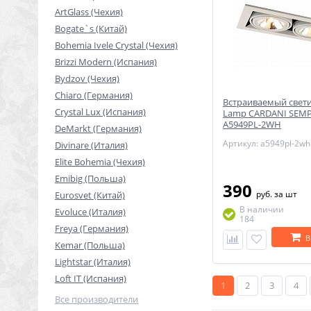
ArtGlass (Чехия)
Bogate`s (Китай)
Bohemia Ivele Crystal (Чехия)
Brizzi Modern (Испания)
Bydzov (Чехия)
Chiaro (Германия)
Встраиваемый свети
Crystal Lux (Испания)
Lamp CARDANI SEMP
A5949PL-2WH
DeMarkt (Германия)
Артикул: a5949pl-2wh
Divinare (Италия)
Elite Bohemia (Чехия)
Emibig (Польша)
390
руб.
за шт
Eurosvet (Китай)
В наличии
Evoluce (Италия)
184
Freya (Германия)
В
Kemar (Польша)
Lightstar (Италия)
Loft IT (Испания)
1
2
3
4
Все производители