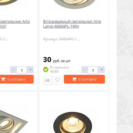
светильник Arte
Встраиваемый светильник Arte
1GY
Lamp A6664PL-1WH
Артикул: A6664PL-1GY
Артикул: A6664PL-1WH
30
руб.
за шт
В наличии
-
+
-
+
4699
В КОРЗИНУ
В КОРЗИНУ