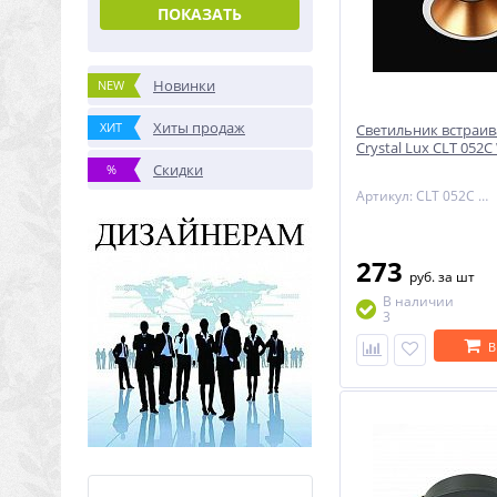
ПОКАЗАТЬ
Новинки
NEW
Хиты продаж
ХИТ
Светильник встраи
Crystal Lux CLT 052
Скидки
%
Артикул: CLT 052C WH-GO
273
руб.
за шт
В наличии
3
В