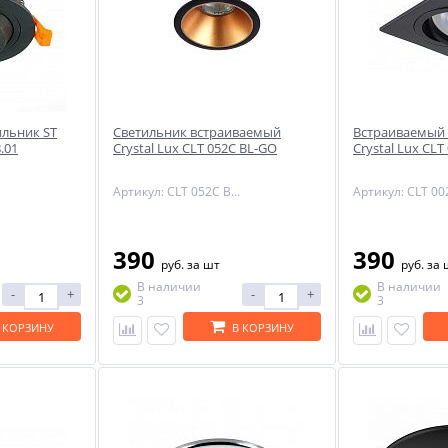
NEW
-50%
ильник ST
Светильник встраиваемый
Встраиваемый 
.01
Crystal Lux CLT 052C BL-GO
Crystal Lux CLT
ый
Артикул: CLT 052C BL-GO
390
390
ом
руб.
за шт
руб.
за 
h
В наличии
В наличии
-
+
-
+
3
3
 КОРЗИНУ
В КОРЗИНУ