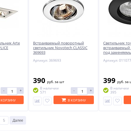
льник Arte
Встраиваемый поворотный
Светильник т
LICE
светильник Novotech CLASSIC
встраиваемый
369693
под заменяемы
LED лампы Teso 
Артикул: 369693
Артикул: 01107
011077
390
399
руб.
за шт
руб.
за 
В наличии
В наличии
-
+
-
+
571
395
 КОРЗИНУ
В КОРЗИНУ
5
Далее