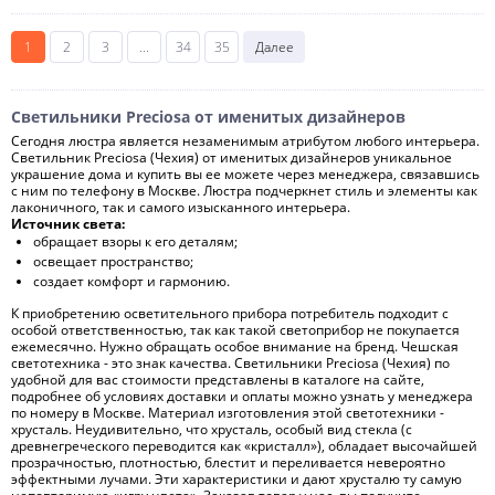
1
2
3
...
34
35
Далее
Светильники Preciosa от именитых дизайнеров
Сегодня люстра является незаменимым атрибутом любого интерьера.
Светильник Preciosa (Чехия) от именитых дизайнеров уникальное
украшение дома и купить вы ее можете через менеджера, связавшись
с ним по телефону в Москве. Люстра подчеркнет стиль и элементы как
лаконичного, так и самого изысканного интерьера.
Источник света:
обращает взоры к его деталям;
освещает пространство;
создает комфорт и гармонию.
К приобретению осветительного прибора потребитель подходит с
особой ответственностью, так как такой светоприбор не покупается
ежемесячно. Нужно обращать особое внимание на бренд. Чешская
светотехника - это знак качества. Светильники Preciosa (Чехия) по
удобной для вас стоимости представлены в каталоге на сайте,
подробнее об условиях доставки и оплаты можно узнать у менеджера
по номеру в Москве. Материал изготовления этой светотехники -
хрусталь. Неудивительно, что хрусталь, особый вид стекла (с
древнегреческого переводится как «кристалл»), обладает высочайшей
прозрачностью, плотностью, блестит и переливается невероятно
эффектными лучами. Эти характеристики и дают хрусталю ту самую