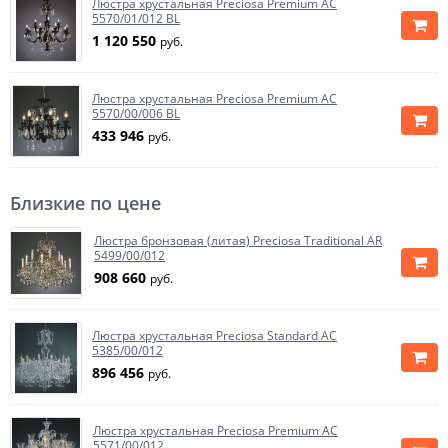
Люстра хрустальная Preciosa Premium AC
5570/01/012 BL
1 120 550
руб.
Люстра хрустальная Preciosa Premium AC
5570/00/006 BL
433 946
руб.
Близкие по цене
Люстра бронзовая (литая) Preciosa Traditional AR
5499/00/012
908 660
руб.
Люстра хрустальная Preciosa Standard AC
5385/00/012
896 456
руб.
Люстра хрустальная Preciosa Premium AC
5571/00/012