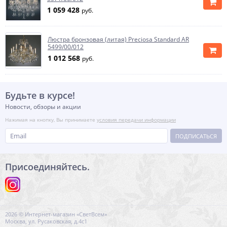
1 059 428
руб.
Люстра бронзовая (литая) Preciosa Standard AR
5499/00/012
1 012 568
руб.
Будьте в курсе!
Новости, обзоры и акции
Нажимая на кнопку, Вы принимаете
условия передачи информации
ПОДПИСАТЬСЯ
Присоединяйтесь.
2026 © Интернет-магазин «СветВсем»
Москва, ул. Русаковская, д.4с1