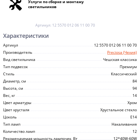
Услуги по сборке и монтажу
светильников
Артикул:
12 5570 012 06 11 00 70
Характеристики
Артикул
12 5570 012 06 11 00 70
Производитель
Preciosa (Чехия)
Вид светильника
Чешская классика
Тип подвесок
Премиум
Стиль
Классический
Диаметр, см
84
Высота, см
94
Вес, кг
14
Цвет арматуры
Хром
Цвет хрусталя
Хрустальное стекло
Цоколь
E14
Тип ламп
Накаливания
Количество ламп
12
Рекомендуемая мощность лампочек, Вт
12*40W-60W