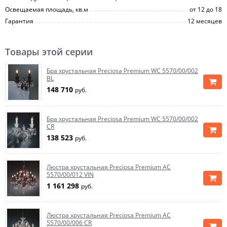
Освещаемая площадь, кв.м
от 12 до 18
Гарантия
12 месяцев
Товары этой серии
Бра хрустальная Preciosa Premium WC 5570/00/002
BL
148 710
руб.
Бра хрустальная Preciosa Premium WC 5570/00/002
CR
138 523
руб.
Люстра хрустальная Preciosa Premium AC
5570/00/012 VIN
1 161 298
руб.
Люстра хрустальная Preciosa Premium AC
5570/00/006 CR