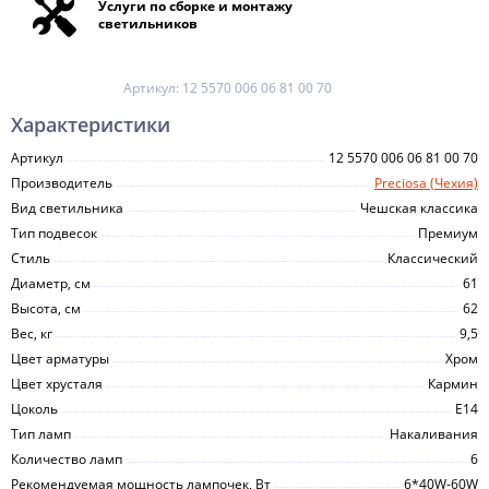
Услуги по сборке и монтажу
светильников
Артикул:
12 5570 006 06 81 00 70
Характеристики
Артикул
12 5570 006 06 81 00 70
Производитель
Preciosa (Чехия)
Вид светильника
Чешская классика
Тип подвесок
Премиум
Стиль
Классический
Диаметр, см
61
Высота, см
62
Вес, кг
9,5
Цвет арматуры
Хром
Цвет хрусталя
Кармин
Цоколь
E14
Тип ламп
Накаливания
Количество ламп
6
Рекомендуемая мощность лампочек, Вт
6*40W-60W