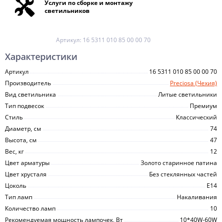
Услуги по сборке и монтажу
светильников
Артикул:
16 5311 010 85 00 00 70
Характеристики
Артикул
16 5311 010 85 00 00 70
Производитель
Preciosa (Чехия)
Вид светильника
Литые светильники
Тип подвесок
Премиум
Стиль
Классический
Диаметр, см
74
Высота, см
47
Вес, кг
12
Цвет арматуры
Золото старинное патина
Цвет хрусталя
Без стеклянных частей
Цоколь
E14
Тип ламп
Накаливания
Количество ламп
10
Рекомендуемая мощность лампочек, Вт
10*40W-60W