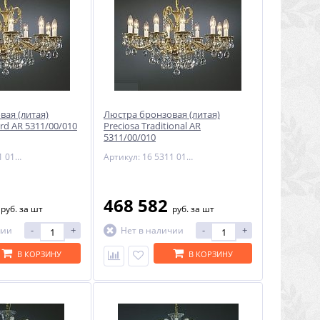
вая (литая)
Люстра бронзовая (литая)
ard AR 5311/00/010
Preciosa Traditional AR
5311/00/010
Артикул: 16 5311 010 85 00 00 35
Артикул: 16 5311 010 85 00 00 28
6
468 582
руб.
за шт
руб.
за шт
-
+
-
+
чии
Нет в наличии
В КОРЗИНУ
В КОРЗИНУ