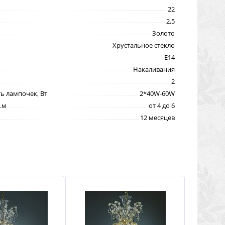
22
2,5
Золото
Хрустальное стекло
E14
Накаливания
2
 лампочек, Вт
2*40W-60W
.м
от 4 до 6
12 месяцев