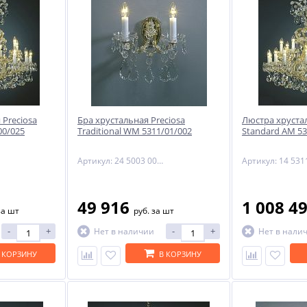
 Preciosa
Бра хрустальная Preciosa
Люстра хрустал
00/025
Traditional WM 5311/01/002
Standard AM 53
Артикул: 24 5003 002 90 01 01 02
49 916
1 008 4
за шт
руб.
за шт
-
+
-
+
Нет в наличии
Нет в нали
 КОРЗИНУ
В КОРЗИНУ