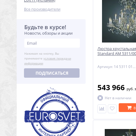
Loft IT (Испания)
Все производители
Будьте в курсе!
Новости, обзоры и акции
Люстра хрустальная
Standard AM 5311/0
Нажимая на кнопку, Вы
принимаете
условия передачи
информации
Артикул: 14 5311 013 90 01 00 35
ПОДПИСАТЬСЯ
543 966
руб.
Нет в наличии
В