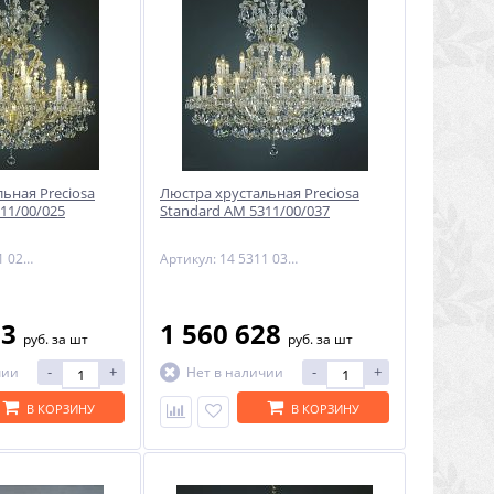
ьная Preciosa
Люстра хрустальная Preciosa
11/00/025
Standard AM 5311/00/037
Артикул: 14 5311 025 90 01 01 35
Артикул: 14 5311 037 90 01 01 35
93
1 560 628
руб.
за шт
руб.
за шт
-
+
-
+
чии
Нет в наличии
В КОРЗИНУ
В КОРЗИНУ