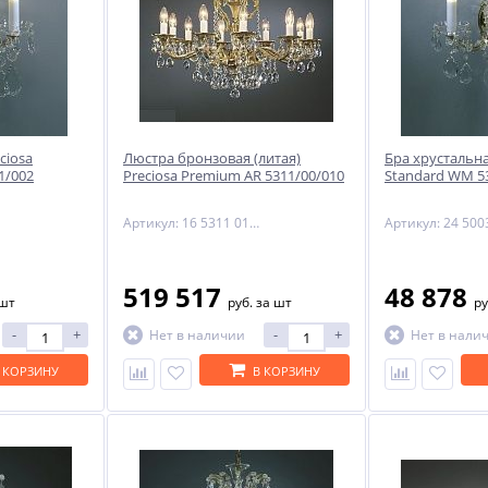
ciosa
Люстра бронзовая (литая)
Бра хрустальна
1/002
Preciosa Premium AR 5311/00/010
Standard WM 5
Артикул: 16 5311 010 85 00 00 70
519 517
48 878
 шт
руб.
за шт
ру
-
+
-
+
Нет в наличии
Нет в нали
 КОРЗИНУ
В КОРЗИНУ