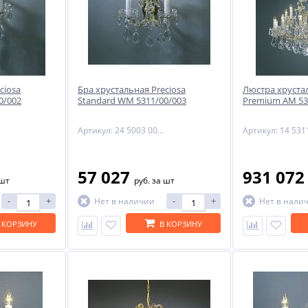
-29%
ciosa
Бра хрустальная Preciosa
Люстра хрустал
0/002
Standard WM 5311/00/003
Premium AM 53
Артикул: 24 5003 003 90 01 02 35
ый
57 027
931 07
NNY
 шт
руб.
за шт
-
+
-
+
Нет в наличии
Нет в нали
 КОРЗИНУ
В КОРЗИНУ