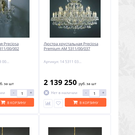
я Preciosa
Люстра хрустальная Preciosa
311/00/002
Premium AM 5311/00/037
Артикул: 24 5003 002 90 01 00 35
Артикул: 14 5311 037 90 11 01 70
2 139 250
б.
за шт
руб.
за шт
-
+
-
+
чии
Нет в наличии
В КОРЗИНУ
В КОРЗИНУ