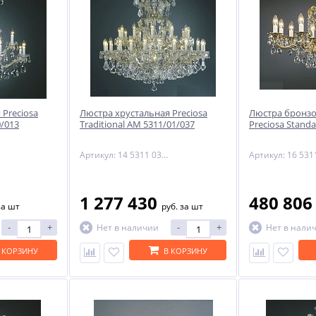
 Preciosa
Люстра хрустальная Preciosa
Люстра бронзо
0/013
Traditional AM 5311/01/037
Preciosa Stand
Артикул: 14 5311 037 90 01 00 28
1 277 430
480 80
за шт
руб.
за шт
-
+
-
+
Нет в наличии
Нет в нали
 КОРЗИНУ
В КОРЗИНУ