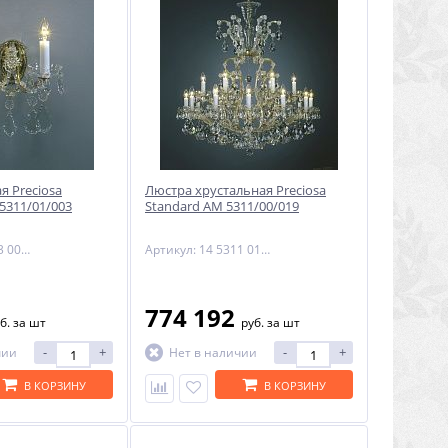
я Preciosa
Люстра хрустальная Preciosa
 5311/01/003
Standard AM 5311/00/019
Артикул: 24 5003 003 90 01 01 02
Артикул: 14 5311 019 90 01 03 35
774 192
б.
за шт
руб.
за шт
-
+
-
+
чии
Нет в наличии
В КОРЗИНУ
В КОРЗИНУ