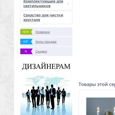
Комплектующие для
светильников
Средство для чистки
хрусталя
Новинки
NEW
Хиты продаж
ХИТ
Скидки
%
Товары этой с