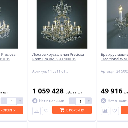
 Preciosa
Люстра хрустальная Preciosa
Бра хрустальна
01/019
Premium AM 5311/00/019
Traditional WM
Артикул: 14 5311 019 90 11 03 70
1 059 428
49 916
за шт
руб.
за шт
ру
-
+
-
+
Нет в наличии
Нет в нали
 КОРЗИНУ
В КОРЗИНУ