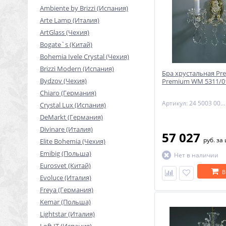
Ambiente by Brizzi (Испания)
Arte Lamp (Италия)
ArtGlass (Чехия)
Bogate`s (Китай)
Bohemia Ivele Crystal (Чехия)
Brizzi Modern (Испания)
Бра хрустальная Pre
Bydzov (Чехия)
Premium WM 5311/0
Chiaro (Германия)
Артикул: 24 5003 002 90 11 01 70
Crystal Lux (Испания)
DeMarkt (Германия)
Divinare (Италия)
57 027
руб.
за
Elite Bohemia (Чехия)
Emibig (Польша)
Нет в наличии
Eurosvet (Китай)
В
Evoluce (Италия)
Freya (Германия)
Kemar (Польша)
Lightstar (Италия)