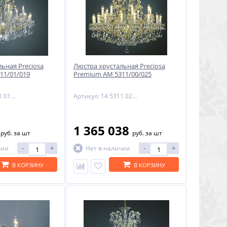
ьная Preciosa
Люстра хрустальная Preciosa
11/01/019
Premium AM 5311/00/025
Артикул: 14 5311 019 90 11 00 70
Артикул: 14 5311 025 90 11 01 70
2
1 365 038
руб.
за шт
руб.
за шт
-
+
-
+
чии
Нет в наличии
В КОРЗИНУ
В КОРЗИНУ