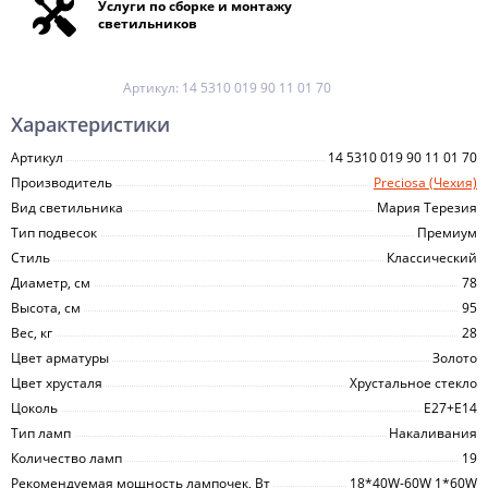
Услуги по сборке и монтажу
светильников
Артикул:
14 5310 019 90 11 01 70
Характеристики
Артикул
14 5310 019 90 11 01 70
Производитель
Preciosa (Чехия)
Вид светильника
Мария Терезия
Тип подвесок
Премиум
Стиль
Классический
Диаметр, см
78
Высота, см
95
Вес, кг
28
Цвет арматуры
Золото
Цвет хрусталя
Хрустальное стекло
Цоколь
Е27+Е14
Тип ламп
Накаливания
Количество ламп
19
Рекомендуемая мощность лампочек, Вт
18*40W-60W 1*60W