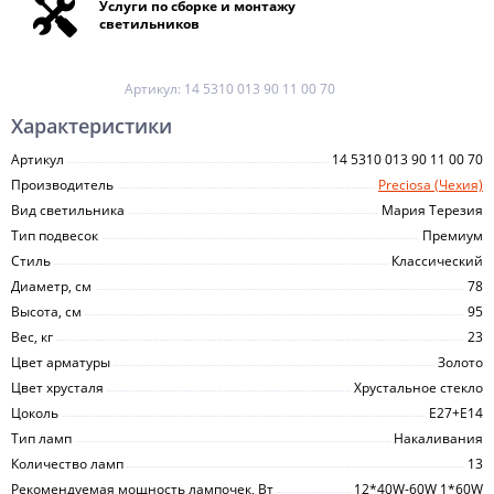
Услуги по сборке и монтажу
светильников
Артикул:
14 5310 013 90 11 00 70
Характеристики
Артикул
14 5310 013 90 11 00 70
Производитель
Preciosa (Чехия)
Вид светильника
Мария Терезия
Тип подвесок
Премиум
Стиль
Классический
Диаметр, см
78
Высота, см
95
Вес, кг
23
Цвет арматуры
Золото
Цвет хрусталя
Хрустальное стекло
Цоколь
Е27+Е14
Тип ламп
Накаливания
Количество ламп
13
Рекомендуемая мощность лампочек, Вт
12*40W-60W 1*60W