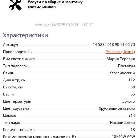
Услуги по сборке и монтажу
светильников
Артикул:
14 5235 018 90 11 00 70
Характеристики
Артикул
14 5235 018 90 11 00 70
Производитель
Preciosa (Чехия)
Вид светильника
Мария Терезия
Тип подвесок
Премиум
Стиль
Классический
Диаметр, см
112
Высота, см
68
Вес, кг
55
Цвет арматуры
Золото
Цвет хрусталя
Хрустальное стекло
Цоколь
E14
Тип ламп
Накаливания
Количество ламп
18
Рекомендуемая мощность лампочек, Вт
18*40W-60W