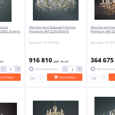
NEW
-29%
-50%
ciosa
Люстра хрустальная Preciosa
Люстра хрустал
0/002 Золото
Premium AM 5235/00/018
Premium AM 52
Артикул: 14 5235 018 90 11 00 70
916 810
364 67
ый
Подвесной светодиодный
 шт
руб.
за шт
h
светильник Lumion LENNY
-
+
3724/24L
-
+
Нет в наличии
Нет в нали
7 490
 КОРЗИНУ
В КОРЗИНУ
руб.
10 490 руб.