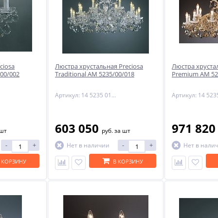
ciosa
Люстра хрустальная Preciosa
Люстра хрустал
/00/002
Traditional AM 5235/00/018
Premium AM 52
Артикул: 14 5235 018 06 11 00 28
603 050
971 82
 шт
руб.
за шт
-
+
-
+
Нет в наличии
Нет в нали
 КОРЗИНУ
В КОРЗИНУ