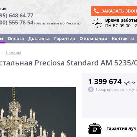
сия
ЗАКАЗАТЬ ЗВО
95) 648 64 77
Время работы
800) 555 78 54
(бесплатный по России)
ПН-ВС 09:00 - 
ки
Оплата
Доставка
Гарантия
О компании
Контакты
|
Люстры
тальная Preciosa Standard AM 5235/0
1 399 674
руб. за
Товар временно отсут
Гарантия лу