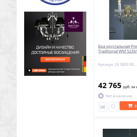
Бра хрустальная Pre
Traditional WM 5235
Артикул: 24 5003 002 90 11 02 28
42 765
руб.
за
Нет в наличии
В