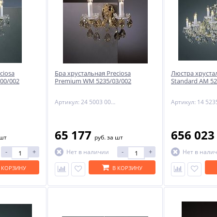
ciosa
Бра хрустальная Preciosa
Люстра хрустал
/00/002
Premium WM 5235/03/002
Standard AM 52
Артикул: 24 5003 002 90 11 08 70
65 177
656 02
 шт
руб.
за шт
-
+
-
+
Нет в наличии
Нет в нали
 КОРЗИНУ
В КОРЗИНУ