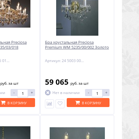
ьная Preciosa
Бра хрустальная Preciosa
35/03/018
Premium WM 5235/00/002 Золото
Артикул: 14 5235 018 90 11 07 70
Артикул: 24 5003 002 90 11 02 70
0
59 065
руб.
за шт
руб.
за шт
-
+
-
+
чии
Нет в наличии
В КОРЗИНУ
В КОРЗИНУ