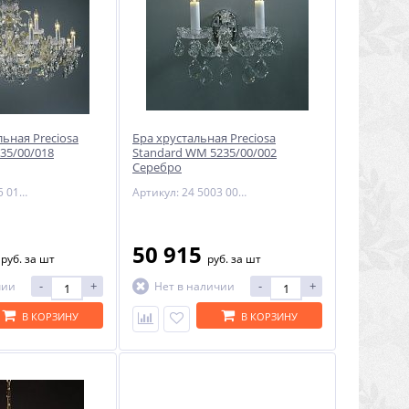
ьная Preciosa
Бра хрустальная Preciosa
35/00/018
Standard WM 5235/00/002
Серебро
Артикул: 14 5235 018 90 11 00 35
Артикул: 24 5003 002 06 11 02 35
3
50 915
руб.
за шт
руб.
за шт
-
+
-
+
чии
Нет в наличии
В КОРЗИНУ
В КОРЗИНУ