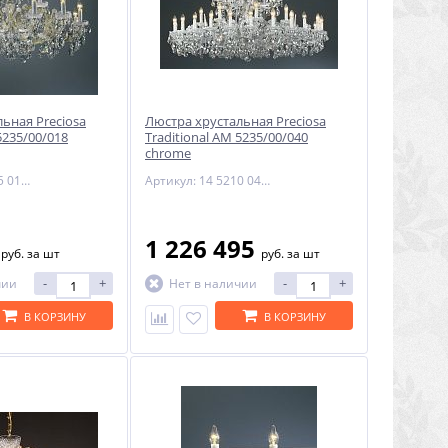
ьная Preciosa
Люстра хрустальная Preciosa
5235/00/018
Traditional AM 5235/00/040
chrome
Артикул: 14 5235 018 90 11 00 28
Артикул: 14 5210 040 06 11 01 28
9
1 226 495
руб.
за шт
руб.
за шт
-
+
-
+
чии
Нет в наличии
В КОРЗИНУ
В КОРЗИНУ