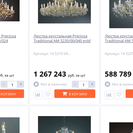
 Preciosa
Люстра хрустальная Preciosa
Люстра хрустал
/024
Traditional AM 5235/00/040 gold
Traditional AM 
Артикул: 14 5210 040 90 11 01 28
1 267 243
588 78
уб.
за шт
руб.
за шт
-
+
-
+
Нет в наличии
Нет в нали
 КОРЗИНУ
В КОРЗИНУ