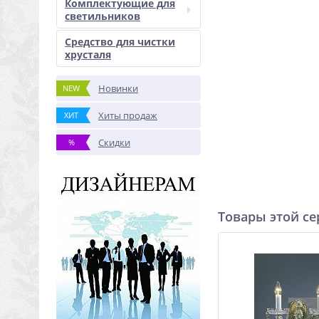
Комплектующие для
светильников
Средство для чистки
хрусталя
Новинки
NEW
Хиты продаж
ХИТ
Скидки
%
Товары этой с