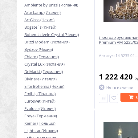
Ambiente by Brizzi (Испания)
Arte Lamp (Италия)
ArtGlass (Чехия)
Bogate`s (Китай)
Bohemia Ivele Crystal (Чехия)
Люстра хрустальная
Brizzi Modern (Испания)
Premium AM 5235/03
Bydzov (Чехия)
Артикул: 14 5235 024 92 11 00 70
Chiaro (Германия)
Crystal Lux (Испания)
DeMarkt (Германия)
1 222 420
р
Divinare (Италия)
Elite Bohemia (Чехия)
Нет в наличии
Emibig (Польша)
В
Eurosvet (Китай)
Evoluce (Италия)
Freya (Германия)
Kemar (Польша)
Lightstar (Италия)