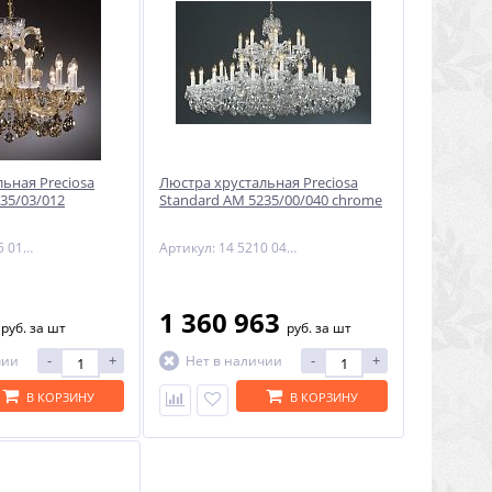
ьная Preciosa
Люстра хрустальная Preciosa
35/03/012
Standard AM 5235/00/040 chrome
Артикул: 14 5235 012 90 11 01 70
Артикул: 14 5210 040 06 11 01 35
8
1 360 963
руб.
за шт
руб.
за шт
-
+
-
+
чии
Нет в наличии
В КОРЗИНУ
В КОРЗИНУ