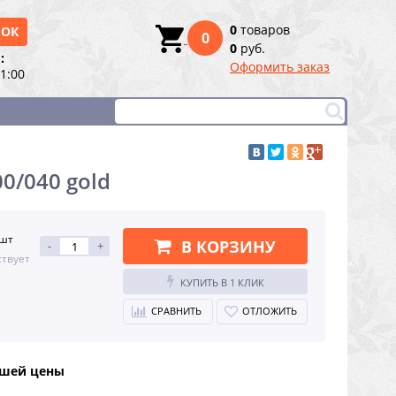
0
товаров
НОК
0
0
руб.
:
Оформить заказ
21:00
0/040 gold
 шт
В КОРЗИНУ
-
+
ствует
КУПИТЬ В 1 КЛИК
СРАВНИТЬ
ОТЛОЖИТЬ
чшей цены