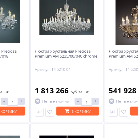
 Preciosa
Люстра хрустальная Preciosa
Люстра хрустал
/018
Premium AM 5235/00/040 chrome
Premium AM 52
Артикул: 14 5210 040 06 11 01 70
1 813 266
541 92
за шт
руб.
за шт
-
+
-
+
Нет в наличии
Нет в нали
 КОРЗИНУ
В КОРЗИНУ