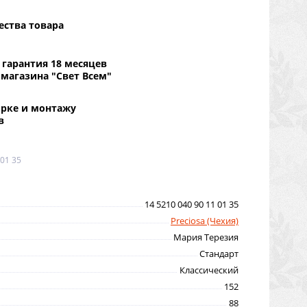
ества товара
гарантия 18 месяцев
 магазина "Свет Всем"
орке и монтажу
в
 01 35
14 5210 040 90 11 01 35
Preciosa (Чехия)
Мария Терезия
Стандарт
Классический
152
88