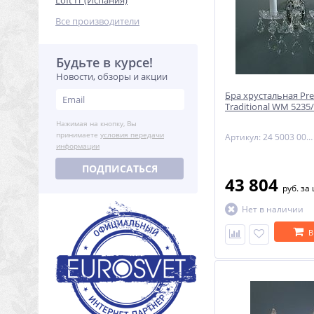
Loft IT (Испания)
Все производители
Будьте в курсе!
Новости, обзоры и акции
Бра хрустальная Pre
Traditional WM 5235
Нажимая на кнопку, Вы
принимаете
условия передачи
Артикул: 24 5003 002 06 11 02 28
информации
ПОДПИСАТЬСЯ
43 804
руб.
за
Нет в наличии
В