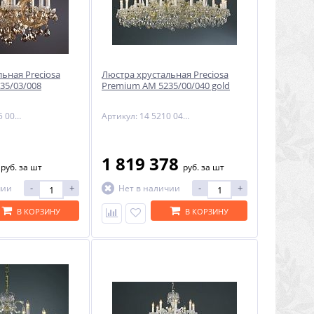
ьная Preciosa
Люстра хрустальная Preciosa
35/03/008
Premium AM 5235/00/040 gold
Артикул: 14 5235 008 90 11 00 70
Артикул: 14 5210 040 90 11 01 70
5
1 819 378
руб.
за шт
руб.
за шт
-
+
-
+
чии
Нет в наличии
В КОРЗИНУ
В КОРЗИНУ