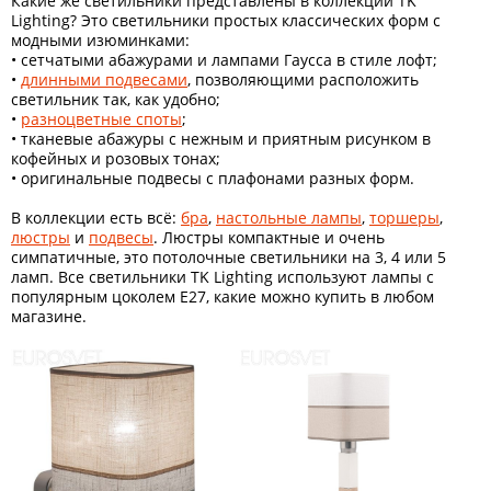
Какие же светильники представлены в коллекции TK
Lighting? Это светильники простых классических форм с
модными изюминками:
• сетчатыми абажурами и лампами Гаусса в стиле лофт;
•
длинными подвесами
, позволяющими расположить
светильник так, как удобно;
•
разноцветные споты
;
• тканевые абажуры с нежным и приятным рисунком в
кофейных и розовых тонах;
• оригинальные подвесы с плафонами разных форм.
В коллекции есть всё:
бра
,
настольные лампы
,
торшеры
,
люстры
и
подвесы
. Люстры компактные и очень
симпатичные, это потолочные светильники на 3, 4 или 5
ламп. Все светильники TK Lighting используют лампы с
популярным цоколем Е27, какие можно купить в любом
магазине.