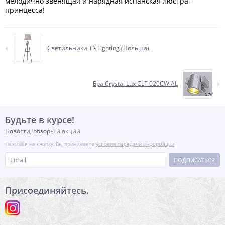
мелодично звенящая и нарядная испанская люстра-
принцесса!
Светильники TK Lighting (Польша)
Бра Crystal Lux CLT 020CW AL
Будьте в курсе!
Новости, обзоры и акции
Нажимая на кнопку, Вы принимаете
условия передачи информации
ПОДПИСАТЬСЯ
Присоединяйтесь.