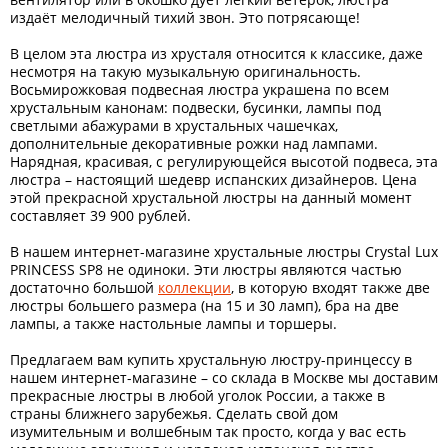
издаёт мелодичный тихий звон. Это потрясающе!
В целом эта люстра из хрусталя относится к классике, даже
несмотря на такую музыкальную оригинальность.
Восьмирожковая подвесная люстра украшена по всем
хрустальным канонам: подвески, бусинки, лампы под
светлыми абажурами в хрустальных чашечках,
дополнительные декоративные рожки над лампами.
Нарядная, красивая, с регулирующейся высотой подвеса, эта
люстра – настоящий шедевр испанских дизайнеров. Цена
этой прекрасной хрустальной люстры на данный момент
составляет 39 900 рублей.
В нашем интернет-магазине хрустальные люстры Crystal Lux
PRINCESS SP8 не одиноки. Эти люстры являются частью
достаточно большой
коллекции
, в которую входят также две
люстры большего размера (на 15 и 30 ламп), бра на две
лампы, а также настольные лампы и торшеры.
Предлагаем вам купить хрустальную люстру-принцессу в
нашем интернет-магазине – со склада в Москве мы доставим
прекрасные люстры в любой уголок России, а также в
страны ближнего зарубежья. Сделать свой дом
изумительным и волшебным так просто, когда у вас есть