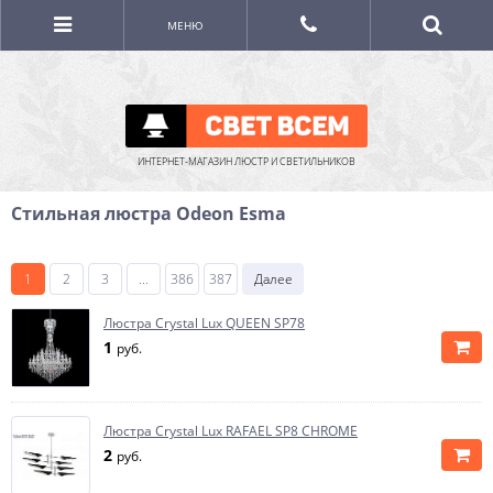
МЕНЮ
ИНТЕРНЕТ-МАГАЗИН ЛЮСТР И СВЕТИЛЬНИКОВ
Стильная люстра Odeon Esma
1
2
3
...
386
387
Далее
Люстра Crystal Lux QUEEN SP78
1
руб.
Люстра Crystal Lux RAFAEL SP8 CHROME
2
руб.