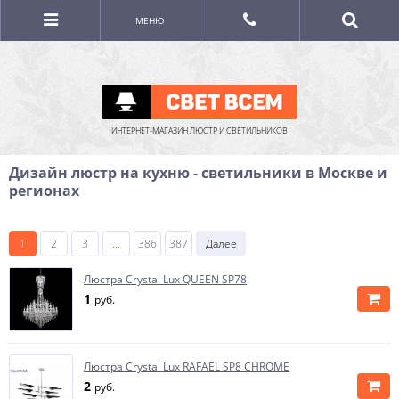
МЕНЮ
ИНТЕРНЕТ-МАГАЗИН ЛЮСТР И СВЕТИЛЬНИКОВ
Дизайн люстр на кухню - светильники в Москве и
регионах
1
2
3
...
386
387
Далее
Люстра Crystal Lux QUEEN SP78
1
руб.
Люстра Crystal Lux RAFAEL SP8 CHROME
2
руб.