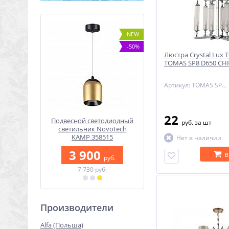
-30%
NEW
-50%
Люстра Crystal Lux
TOMAS SP8 D650 C
Артикул: TOMAS SP8 D650 CHROME
22
t LUNARIO
Подвесной светодиодный
Подвесной светодиодн
руб.
за шт
WL
светильник Novotech
светильник Lumion LE
KAMP 358515
3724/24L
Нет в наличии
0
руб.
3 900
7 490
В
руб.
руб.
б.
7 730 руб.
10 490 руб.
Производители
Alfa (Польша)