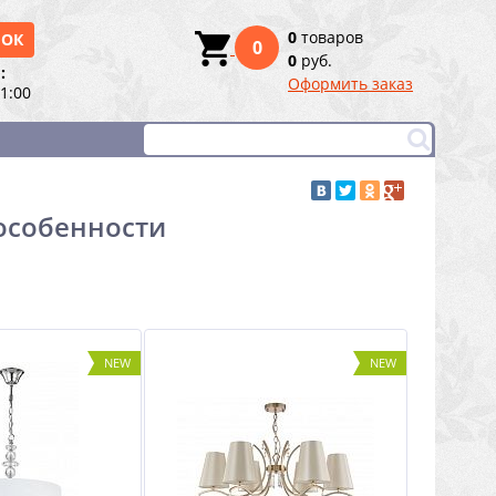
0
товаров
НОК
0
0
руб.
:
Оформить заказ
21:00
 особенности
NEW
NEW