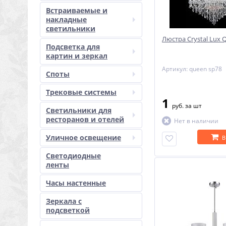
Встраиваемые и
накладные
светильники
Люстра Crystal Lux
Подсветка для
картин и зеркал
Артикул: queen sp78
Споты
Трековые системы
1
руб.
за шт
Светильники для
ресторанов и отелей
Нет в наличии
Уличное освещение
В
Светодиодные
ленты
Часы настенные
Зеркала с
подсветкой