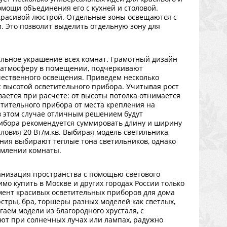
омощи объединения его с кухней и столовой.
красивой люстрой. Отдельные зоны освещаются с
 Это позволит выделить отдельную зону для
ральное украшение всех комнат. Грамотный дизайн
 атмосферу в помещении, подчеркивают
ачественного освещения. Приведем несколько
с высотой осветительного прибора. Учитывая рост
вается при расчете: от высоты потолка отнимается
тительного прибора от места крепления на
 в этом случае отличным решением будут
рибора рекомендуется суммировать длину и ширину
ловия 20 Вт/м.кв. Выбирая модель светильника,
ния выбирают теплые тона светильников, однако
рмлении комнаты.
ганизация пространства с помощью светового
о купить в Москве и других городах России только
мент красивых осветительных приборов для дома
стры, бра, торшеры разных моделей как светлых,
гаем модели из благородного хрусталя, с
ют при солнечных лучах или лампах, радужно