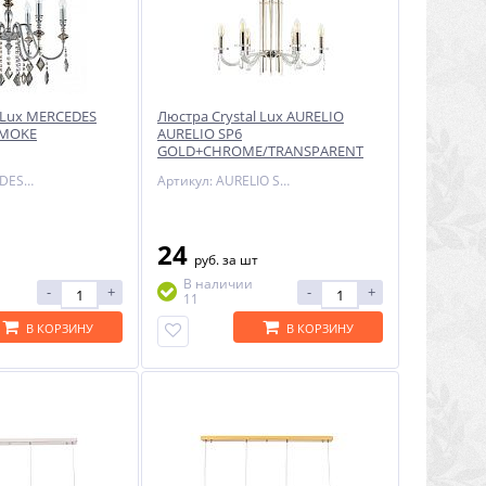
l Lux MERCEDES
Люстра Crystal Lux AURELIO
SMOKE
AURELIO SP6
GOLD+CHROME/TRANSPARENT
Артикул: MERCEDES SP6 CHROME/SMOKE
Артикул: AURELIO SP6 GOLD+CHROME/TRANSPARENT
24
руб.
за шт
В наличии
-
+
-
+
11
В КОРЗИНУ
В КОРЗИНУ