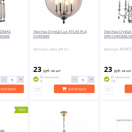
-29%
 TOMAS
Люстра Crystal Lux ATLAS PL4
Люстра Crysta
HROME
CHROME
SP6 CHROME/
Артикул: atlas pl4 chrome
23
23
ый
руб.
за шт
руб.
за шт
NNY
В наличии
В наличии
-
+
-
+
8
18
 КОРЗИНУ
В КОРЗИНУ
NEW