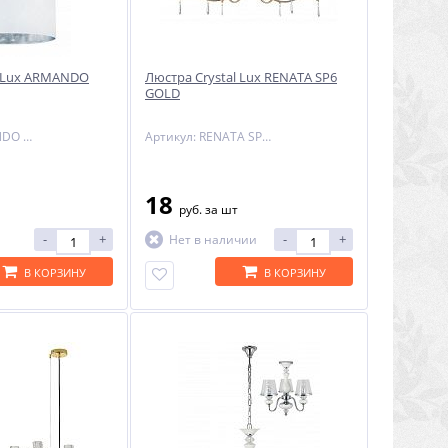
l Lux ARMANDO
Люстра Crystal Lux RENATA SP6
GOLD
Артикул: ARMANDO SP4 CHROME
Артикул: RENATA SP6 GOLD
18
руб.
за шт
-
+
-
+
Нет в наличии
В КОРЗИНУ
В КОРЗИНУ