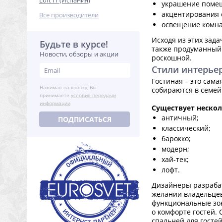
Loft IT (Испания)
украшение поме
акцентирования 
Все производители
освещение комна
Исходя из этих зад
Будьте в курсе!
также продуманный 
Новости, обзоры и акции
роскошной.
Стили интерье
Гостиная – это сама
Нажимая на кнопку, Вы
собираются в семей
принимаете
условия передачи
информации
Существует нескол
античный;
ПОДПИСАТЬСЯ
классический;
барокко;
модерн;
хай-тек;
лофт.
Дизайнеры разрабат
желании владельцев
функциональные зон
о комфорте гостей.
спальней для госте