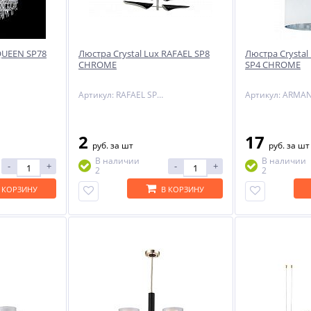
 QUEEN SP78
Люстра Crystal Lux RAFAEL SP8
Люстра Crysta
CHROME
SP4 CHROME
Артикул: RAFAEL SP8 CHROME
2
17
руб.
за шт
руб.
за шт
В наличии
В наличии
-
+
-
+
2
2
 КОРЗИНУ
В КОРЗИНУ