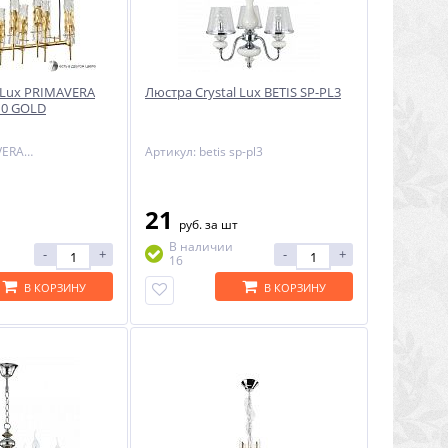
 Lux PRIMAVERA
Люстра Crystal Lux BETIS SP-PL3
10 GOLD
Артикул: PRIMAVERA SP10 GOLD
Артикул: betis sp-pl3
21
руб.
за шт
В наличии
-
+
-
+
16
В КОРЗИНУ
В КОРЗИНУ