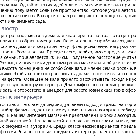
зования. Одной из таких идей является увеличение зала при п
шению получается большое пространство, которое украшается 
 светильников. В квартире зал расширяют с помощью лоджии.
ста или зимнего сада.
 люстр
 центральное место в доме или квартире, то люстра – это цент
 влияет на образ помещения. Осветительные приборы создают
с хозяев дома или квартиры, несут функциональную нагрузку к
 при выборе люстры. Прежде всего, необходимо определиться 
на семьи, прибавляется 20-30 см. Полученное расстояние учиты
Разница между этими данными равна максимальной длине осве
то высота помещения не особо большая, а члены семьи рослые,
ники. Чтобы корректно рассчитать диаметр осветительного п
 на десять. Освещение зала принято рассчитывать исходя из ус
цветовую палитру интерьера. Для комфортного времяпровожде
ирать и второстепенный цвет для расстановки акцентов в офо
ры в интерьере
гостиной – это всегда индивидуальный подход и грамотная ор
 выбор формы задает тон всему помещению и которые необходим
ер. В нашем интернет-магазине представлен широкий ассорти
бной доставкой. На нашем сайте представлены светильники, лю
, с рисунками и узорами. Среди классических вариантов предла
фонами. Эти роскошные предметы интерьера элегантно заигра