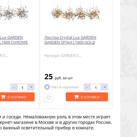
l Lux GARDEN
Люстра Crystal Lux GARDEN
 L1600 CHROME
GARDEN SP3х4 L1600 GOLD
Артикул: GARDEN SP3х4 L1600 CHROME
Артикул: GARDEN SP3х4 L1600 GOLD
25
руб.
за шт
-
+
-
+
Нет в наличии
В КОРЗИНУ
В КОРЗИНУ
ки и соседи. Немаловажную роль в этом месте играет
рнет-магазине в Москве и в других городах России,
о важный осветительный прибор в комнате,