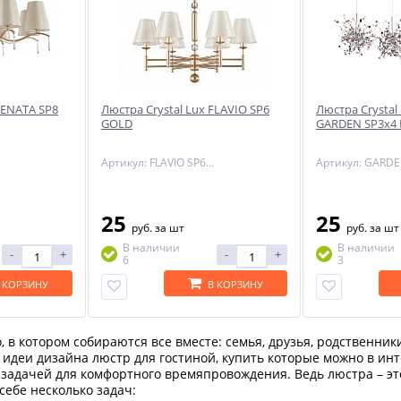
RENATA SP8
Люстра Crystal Lux FLAVIO SP6
Люстра Crysta
GOLD
GARDEN SP3х4
Артикул: FLAVIO SP6 GOLD
25
25
руб.
за шт
руб.
за шт
В наличии
В наличии
-
+
-
+
6
3
 КОРЗИНУ
В КОРЗИНУ
о, в котором собираются все вместе: семья, друзья, родственни
идеи дизайна люстр для гостиной, купить которые можно в инте
задачей для комфортного времяпровождения. Ведь люстра – эт
себе несколько задач: