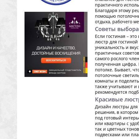
практичного исполь
Благодаря этому ре
помощью потолочных
отдыха, рабочего ме
Советы выбора
Если гостиная – это
люстр для гостиной
уникальность и вку
практичных советов
самого рослого чле
полученная цифра. 
потолке. Бывает, ч
потолочные светиль
комнаты и поделить
также учитывают и 
рекомендуется подб
Красивые люст
Дизайн люстры для 
решения, в котором
под готовый интерь
или квартиры с удо
так и цветных тонов
подвесками или пла