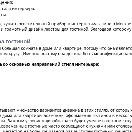
щения;
стиля интерьера;
ты.
ач, купить осветительный прибор в интернет-магазине в Москве
и грамотный дизайн люстры для гостиной, благодаря которому 
ра гостиной
я большая комната в доме или квартире, потому что она являет
ном кругу. Именно поэтому она должна быть многофункциональ
ько основных направлений стиля интерьера:
ывают множество вариантов дизайна в этих стилях, от которых
 дома или квартиры возможны оформления гостиной в несколь
ы. Важным условием дизайна зала будет умелое сочетание вкус
 Современные гостиные часто совмещают с кухнями или столов
й. Несмотря на большое разнообразие стилей гостиных, существ