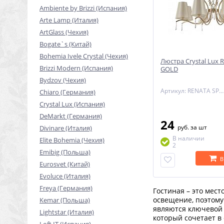
Ambiente by Brizzi (Испания)
Arte Lamp (Италия)
ArtGlass (Чехия)
Bogate`s (Китай)
Bohemia Ivele Crystal (Чехия)
Люстра Crystal Lux 
Brizzi Modern (Испания)
GOLD
Bydzov (Чехия)
Артикул: RENATA SP8 GOLD
Chiaro (Германия)
Crystal Lux (Испания)
DeMarkt (Германия)
24
руб.
за шт
Divinare (Италия)
В наличии
Elite Bohemia (Чехия)
2
Emibig (Польша)
В
Eurosvet (Китай)
Evoluce (Италия)
Freya (Германия)
Гостиная – это мест
освещение, поэтому 
Kemar (Польша)
являются ключевой 
Lightstar (Италия)
который сочетает в 