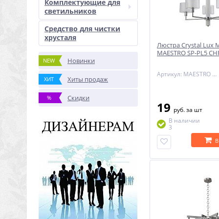
Комплектующие для
светильников
Средство для чистки
хрусталя
Люстра Crystal Lux
MAESTRO SP-PL5 C
Новинки
NEW
Артикул: MAESTRO SP-PL5 CHROME
Хиты продаж
ХИТ
Скидки
%
19
руб.
за шт
В наличии
3
В