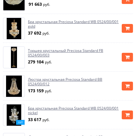
91 663
руб.
Бра хрустальная Preciosa Standard WB 0524/00/001
gold
37 692
руб.
Торшер хрустальный Preciosa Standard FB
0524/00/003
279 104
руб.
Люстра хрустальная Preciosa Standard BB
0524/00/012
173 159
руб.
Бра хрустальная Preciosa Standard WB 0524/00/001
nickel
33 617
руб.
ХИТ