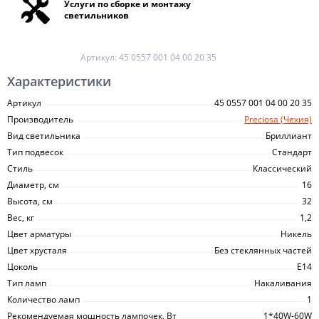
Услуги по сборке и монтажу
светильников
Артикул:
45 0557 001 04 00 20 35
Характеристики
Артикул
45 0557 001 04 00 20 35
Производитель
Preciosa (Чехия)
Вид светильника
Бриллиант
Тип подвесок
Стандарт
Стиль
Классический
Диаметр, см
16
Высота, см
32
Вес, кг
1,2
Цвет арматуры
Никель
Цвет хрусталя
Без стеклянных частей
Цоколь
E14
Тип ламп
Накаливания
Количество ламп
1
Рекомендуемая мощность лампочек, Вт
1*40W-60W