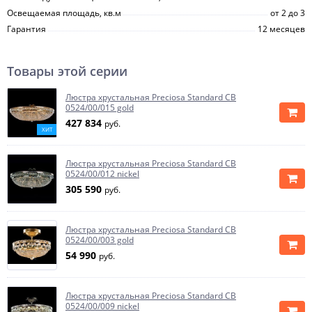
Освещаемая площадь, кв.м
от 2 до 3
Гарантия
12 месяцев
Товары этой серии
Люстра хрустальная Preciosa Standard CB
0524/00/015 gold
427 834
руб.
ХИТ
Люстра хрустальная Preciosa Standard CB
0524/00/012 nickel
305 590
руб.
Люстра хрустальная Preciosa Standard CB
0524/00/003 gold
54 990
руб.
Люстра хрустальная Preciosa Standard CB
0524/00/009 nickel