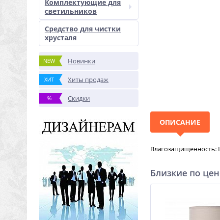
Комплектующие для
светильников
Средство для чистки
хрусталя
Новинки
NEW
Хиты продаж
ХИТ
Скидки
%
ОПИСАНИЕ
Влагозащищенность: I
Близкие по цен