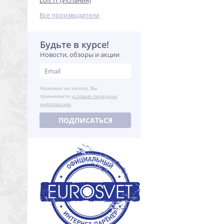
Loft IT (Испания)
Все производители
Будьте в курсе!
Новости, обзоры и акции
Нажимая на кнопку, Вы
принимаете
условия передачи
информации
ПОДПИСАТЬСЯ