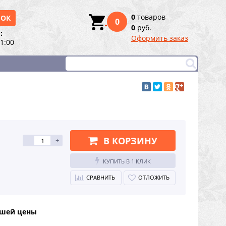
0
товаров
НОК
0
0
руб.
:
Оформить заказ
21:00
В КОРЗИНУ
-
+
КУПИТЬ В 1 КЛИК
СРАВНИТЬ
ОТЛОЖИТЬ
чшей цены