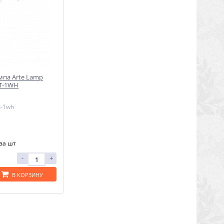
мпа Arte Lamp
LT-1WH
t-1wh
за шт
-
+
В КОРЗИНУ