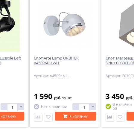
-29%
ussole Loft
Спот Arte Lamp ORBITER
Спот влагоза
8
A4509AP-1WH
Sirius C030CL-
ый
NNY
Артикул: a4509ap-1wh
Артикул: C030C
1 590
3 450
руб.
за шт
руб.
В наличии
-
+
-
+
Нет в наличии
50
 КОРЗИНУ
В КОРЗИНУ