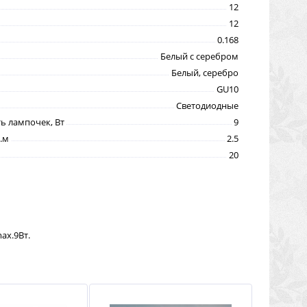
12
12
0.168
Белый с серебром
Белый, серебро
GU10
Светодиодные
 лампочек, Вт
9
.м
2.5
20
ax.9Вт.