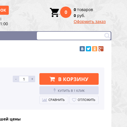
0
товаров
НОК
0
0
руб.
:
Оформить заказ
21:00
В КОРЗИНУ
-
+
КУПИТЬ В 1 КЛИК
СРАВНИТЬ
ОТЛОЖИТЬ
чшей цены