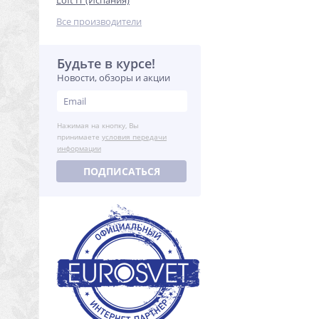
Loft IT (Испания)
Все производители
Будьте в курсе!
Новости, обзоры и акции
Нажимая на кнопку, Вы
принимаете
условия передачи
информации
ПОДПИСАТЬСЯ