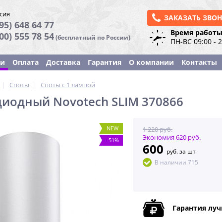
сия
ЗАКАЗАТЬ ЗВО
95) 648 64 77
Время работы
800) 555 78 54
(бесплатный по России)
ПН-ВС 09:00 - 
ки
Оплата
Доставка
Гарантия
О компании
Контакты
|
Споты
|
Споты с 1 лампой
диодный Novotech SLIM 370866
NEW
1 220 руб.
Экономия 620 руб.
-51%
600
руб. за шт
В наличии 715
Гарантия лу