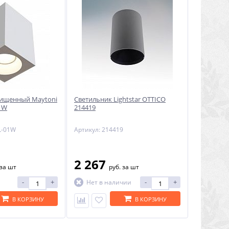
щищенный Maytoni
Светильник Lightstar OTTICO
01W
214419
L-01W
Артикул: 214419
2 267
за шт
руб.
за шт
-
+
-
+
Нет в наличии
В КОРЗИНУ
В КОРЗИНУ