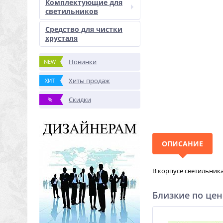
Комплектующие для
светильников
Средство для чистки
хрусталя
Новинки
NEW
Хиты продаж
ХИТ
Скидки
%
ОПИСАНИЕ
В корпусе светильника
Близкие по цен