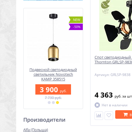
-30%
NEW
-50%
Спот светодиодный L
Thornton GRLSP-983
t LUNARIO
Подвесной светодиодный
Подвесной светодиодн
WL
светильник Novotech
светильник Lumion LE
Артикул: GRLSP-9838
KAMP 358515
3724/24L
0
руб.
3 900
7 490
руб.
руб.
4 363
б.
руб.
за шт
7 730 руб.
10 490 руб.
Нет в наличии
В
Производители
Alfa (Польша)