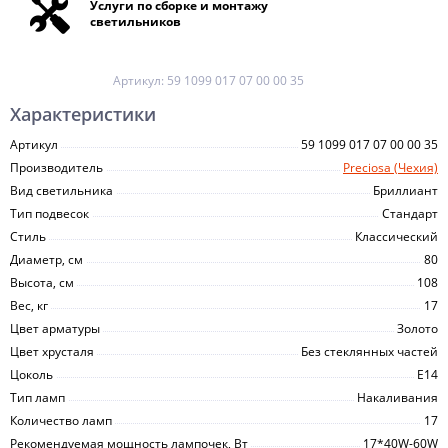
Услуги по сборке и монтажу
светильников
Артикул:
59 1099 017 07 00 00 35
Характеристики
Артикул
59 1099 017 07 00 00 35
Производитель
Preciosa (Чехия)
Вид светильника
Бриллиант
Тип подвесок
Стандарт
Стиль
Классический
Диаметр, см
80
Высота, см
108
Вес, кг
17
Цвет арматуры
Золото
Цвет хрусталя
Без стеклянных частей
Цоколь
E14
Тип ламп
Накаливания
Количество ламп
17
Рекомендуемая мощность лампочек, Вт
17*40W-60W