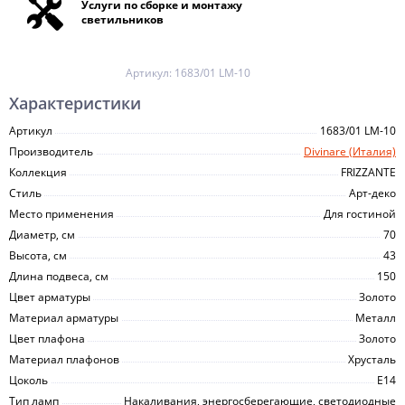
Услуги по сборке и монтажу
светильников
Артикул:
1683/01 LM-10
Характеристики
Артикул
1683/01 LM-10
Производитель
Divinare (Италия)
Коллекция
FRIZZANTE
Стиль
Арт-деко
Место применения
Для гостиной
Диаметр, см
70
Высота, см
43
Длина подвеса, см
150
Цвет арматуры
Золото
Материал арматуры
Металл
Цвет плафона
Золото
Материал плафонов
Хрусталь
Цоколь
E14
Тип ламп
Накаливания, энергосберегающие, светодиодные