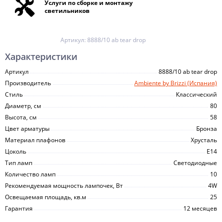
Услуги по сборке и монтажу
светильников
Артикул:
8888/10 ab tear drop
Характеристики
Артикул
8888/10 ab tear drop
Производитель
Ambiente by Brizzi (Испания)
Стиль
Классический
Диаметр, см
80
Высота, см
58
Цвет арматуры
Бронза
Материал плафонов
Хрусталь
Цоколь
E14
Тип ламп
Светодиодные
Количество ламп
10
Рекомендуемая мощность лампочек, Вт
4W
Освещаемая площадь, кв.м
25
Гарантия
12 месяцев