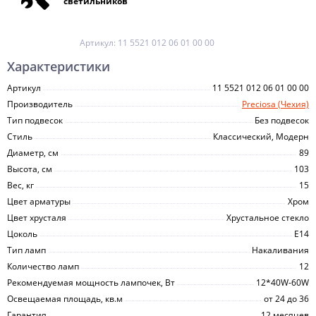
светильников
Артикул:
11 5521 012 06 01 00 00
Характеристики
Артикул
11 5521 012 06 01 00 00
Производитель
Preciosa (Чехия)
Тип подвесок
Без подвесок
Стиль
Классический, Модерн
Диаметр, см
89
Высота, см
103
Вес, кг
15
Цвет арматуры
Хром
Цвет хрусталя
Хрустальное стекло
Цоколь
E14
Тип ламп
Накаливания
Количество ламп
12
Рекомендуемая мощность лампочек, Вт
12*40W-60W
Освещаемая площадь, кв.м
от 24 до 36
Гарантия
12 месяцев