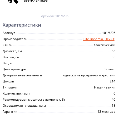
светильников
Артикул:
101/6/06
Характеристики
Артикул
101/6/06
Производитель
Elite Bohemia (Чехия)
Стиль
Классический
Диаметр, см
65
Высота, см
55
Вес, кг
5
Цвет арматуры
Золото
Декоративные элементы
подвески из прозрачного хрусталя
Цоколь
E14
Тип ламп
Накаливания
Количество ламп
6
Рекомендуемая мощность лампочек, Вт
40
Освещаемая площадь, кв.м
18
Гарантия
12 месяцев