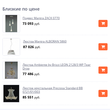
Близкие по цене
Подвес Mantra ZACK 0770
73 093
руб.
Люстра Mantra ALBORAN 5860
87 026
руб.
Люстра Ambiente by Brizzi LEON 2128/3 WP Tear
Drop
77 486
руб.
Люстра хрустальная Preciosa Standard BB
0721/01/003
85 551
руб.