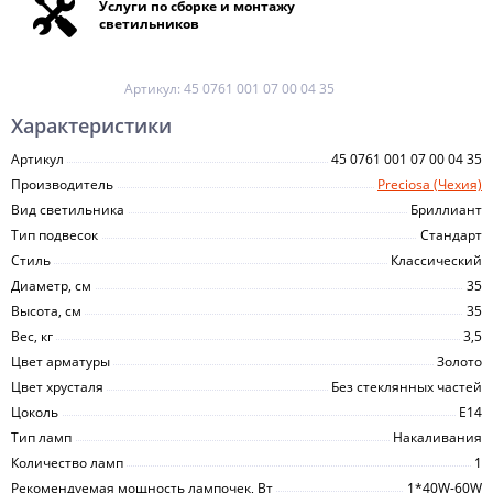
Услуги по сборке и монтажу
светильников
Артикул:
45 0761 001 07 00 04 35
Характеристики
Артикул
45 0761 001 07 00 04 35
Производитель
Preciosa (Чехия)
Вид светильника
Бриллиант
Тип подвесок
Стандарт
Стиль
Классический
Диаметр, см
35
Высота, см
35
Вес, кг
3,5
Цвет арматуры
Золото
Цвет хрусталя
Без стеклянных частей
Цоколь
E14
Тип ламп
Накаливания
Количество ламп
1
Рекомендуемая мощность лампочек, Вт
1*40W-60W