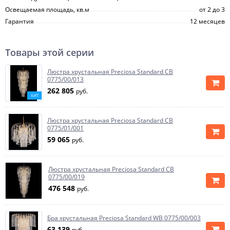
Освещаемая площадь, кв.м
от 2 до 3
Гарантия
12 месяцев
Товары этой серии
Люстра хрустальная Preciosa Standard CB
0775/00/013
262 805
руб.
ХИТ
Люстра хрустальная Preciosa Standard CB
0775/01/001
59 065
руб.
Люстра хрустальная Preciosa Standard CB
0775/00/019
476 548
руб.
Бра хрустальная Preciosa Standard WB 0775/00/003
63 139
руб.