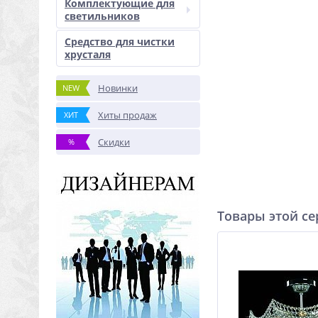
Комплектующие для
светильников
Средство для чистки
хрусталя
Новинки
NEW
Хиты продаж
ХИТ
Скидки
%
Товары этой с