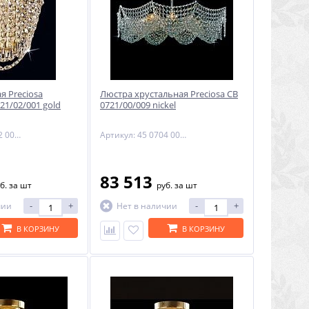
я Preciosa
Люстра хрустальная Preciosa CB
21/02/001 gold
0721/00/009 nickel
Артикул: 25 0702 001 07 00 04 35
Артикул: 45 0704 009 04 00 02 01
83 513
б.
за шт
руб.
за шт
-
+
-
+
чии
Нет в наличии
В КОРЗИНУ
В КОРЗИНУ