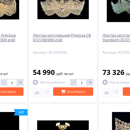
 Preciosa
Люстра хрустальная Preciosa CB
Люстра хрустал
/009 gold
0721/00/006 gold
Standard CB 072
Артикул: 45 0704 006 07 00 00 01
54 990
73 326
за шт
руб.
за шт
ру
-
+
-
+
Нет в наличии
Нет в нали
 КОРЗИНУ
В КОРЗИНУ
ХИТ