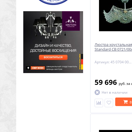
Люстра хрустальная
Standard CB 0721/00/
Артикул: 45 0704 006 04 00 07 35
59 696
руб.
за
Нет в наличии
В