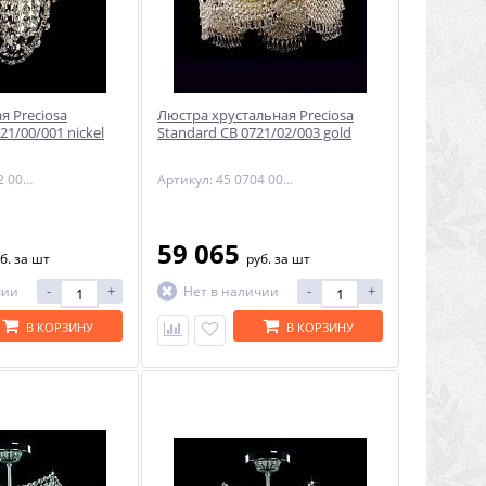
я Preciosa
Люстра хрустальная Preciosa
21/00/001 nickel
Standard CB 0721/02/003 gold
Артикул: 25 0702 001 04 00 00 01
Артикул: 45 0704 003 07 00 06 35
59 065
б.
за шт
руб.
за шт
-
+
-
+
чии
Нет в наличии
В КОРЗИНУ
В КОРЗИНУ