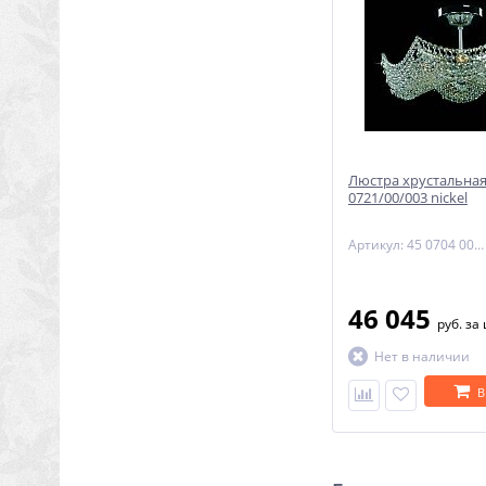
Люстра хрустальная 
0721/00/003 nickel
Артикул: 45 0704 003 04 00 07 35
46 045
руб.
за
Нет в наличии
В