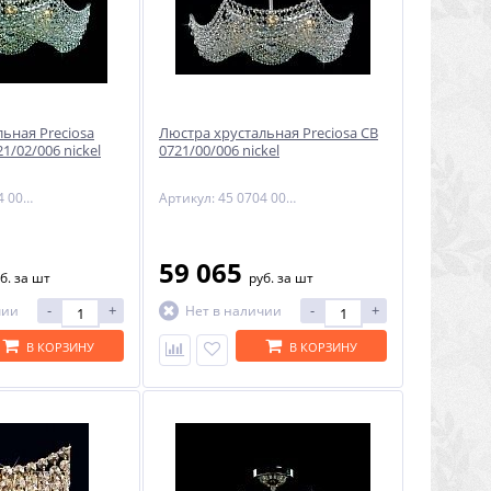
ьная Preciosa
Люстра хрустальная Preciosa CB
1/02/006 nickel
0721/00/006 nickel
Артикул: 45 0704 006 04 00 06 35
Артикул: 45 0704 006 04 00 00 01
59 065
б.
за шт
руб.
за шт
-
+
-
+
чии
Нет в наличии
В КОРЗИНУ
В КОРЗИНУ