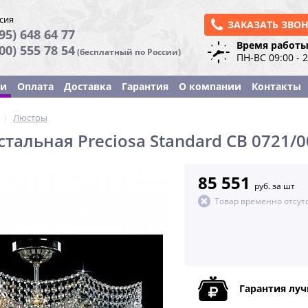
сия
ЗАКАЗАТЬ ЗВО
95) 648 64 77
Время работы
800) 555 78 54
(бесплатный по России)
ПН-ВС 09:00 - 
ки
Оплата
Доставка
Гарантия
О компании
Контакты
|
Люстры
тальная Preciosa Standard CB 0721/00
85 551
руб. за шт
Товар временно отсут
Гарантия лу