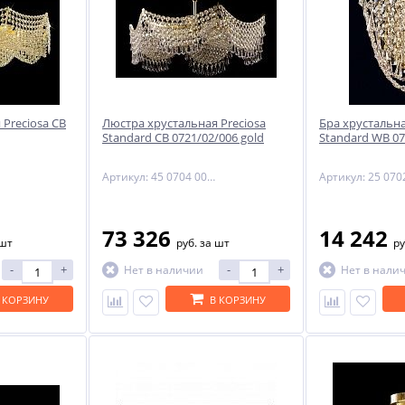
Preciosa CB
Люстра хрустальная Preciosa
Бра хрустальна
Standard CB 0721/02/006 gold
Standard WB 07
Артикул: 45 0704 006 07 00 06 35
73 326
14 242
 шт
руб.
за шт
ру
-
+
-
+
Нет в наличии
Нет в нали
 КОРЗИНУ
В КОРЗИНУ