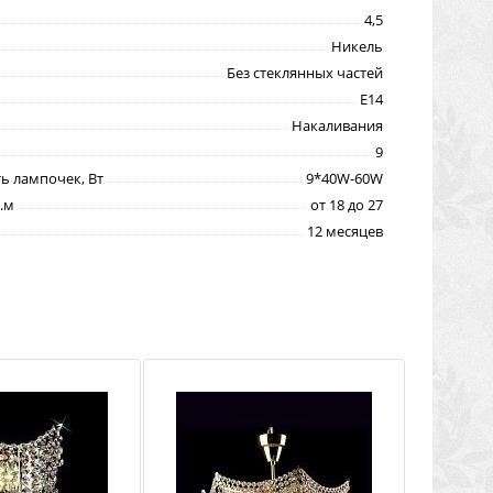
4,5
Никель
Без стеклянных частей
E14
Накаливания
9
 лампочек, Вт
9*40W-60W
.м
от 18 до 27
12 месяцев