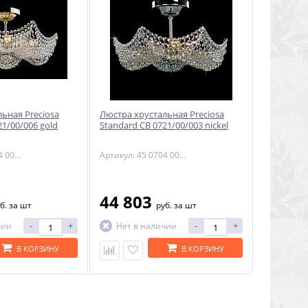
ьная Preciosa
Люстра хрустальная Preciosa
21/00/006 gold
Standard CB 0721/00/003 nickel
Артикул: 45 0704 006 07 00 07 35
Артикул: 45 0704 003 04 00 01 01
44 803
б.
за шт
руб.
за шт
-
+
-
+
чии
Нет в наличии
В КОРЗИНУ
В КОРЗИНУ