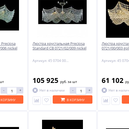
 Preciosa
Люстра хрустальная Preciosa
Люстра хрустал
006 nickel
Standard CB 0721/02/009 nickel
0721/00/003 go
Артикул: 45 0704 009 04 00 06 35
105 925
61 102
 шт
руб.
за шт
ру
-
+
-
+
Нет в наличии
Нет в нали
 КОРЗИНУ
В КОРЗИНУ