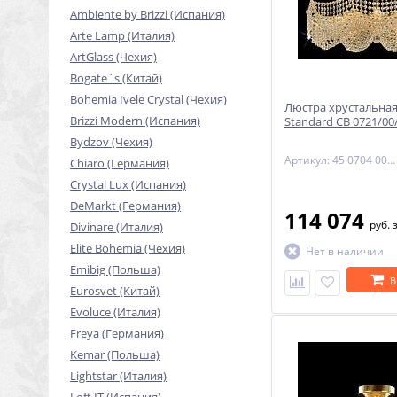
Ambiente by Brizzi (Испания)
Arte Lamp (Италия)
ArtGlass (Чехия)
Bogate`s (Китай)
Bohemia Ivele Crystal (Чехия)
Люстра хрустальная
Brizzi Modern (Испания)
Standard CB 0721/00
Bydzov (Чехия)
Артикул: 45 0704 009 07 00 07 35
Chiaro (Германия)
Crystal Lux (Испания)
DeMarkt (Германия)
114 074
руб.
Divinare (Италия)
Elite Bohemia (Чехия)
Нет в наличии
Emibig (Польша)
В
Eurosvet (Китай)
Evoluce (Италия)
Freya (Германия)
Kemar (Польша)
Lightstar (Италия)