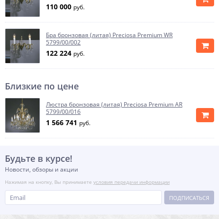
110 000
руб.
Бра бронзовая (литая) Preciosa Premium WR
5799/00/002
122 224
руб.
Близкие по цене
Люстра бронзовая (литая) Preciosa Premium AR
5799/00/016
1 566 741
руб.
Будьте в курсе!
Новости, обзоры и акции
Нажимая на кнопку, Вы принимаете
условия передачи информации
ПОДПИСАТЬСЯ