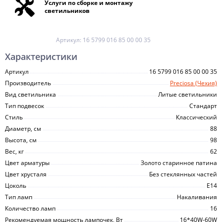
Услуги по сборке и монтажу
светильников
Артикул:
16 5799 016 85 00 00 35
Характеристики
Артикул
16 5799 016 85 00 00 35
Производитель
Preciosa (Чехия)
Вид светильника
Литые светильники
Тип подвесок
Стандарт
Стиль
Классический
Диаметр, см
88
Высота, см
98
Вес, кг
62
Цвет арматуры
Золото старинное патина
Цвет хрусталя
Без стеклянных частей
Цоколь
E14
Тип ламп
Накаливания
Количество ламп
16
Рекомендуемая мощность лампочек, Вт
16*40W-60W