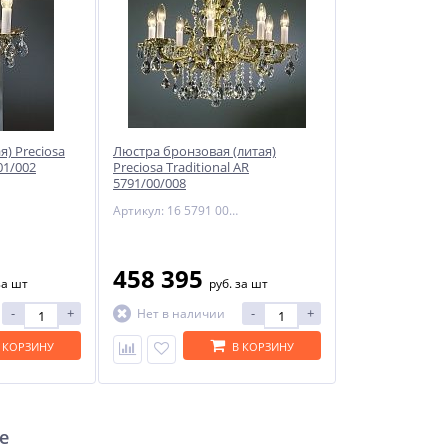
я) Preciosa
Люстра бронзовая (литая)
01/002
Preciosa Traditional AR
5791/00/008
Артикул: 16 5791 008 85 00 00 28
458 395
за шт
руб.
за шт
-
+
-
+
Нет в наличии
 КОРЗИНУ
В КОРЗИНУ
е