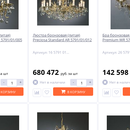
литая)
Люстра бронзовая (литая)
Бра бронзовая 
 5791/01/005
Preciosa Standard AR 5791/01/012
Premium WR 57
Артикул: 16 5791 012 85 00 00 35
680 472
142 59
за шт
руб.
за шт
-
+
-
+
Нет в наличии
Нет в нали
 КОРЗИНУ
В КОРЗИНУ