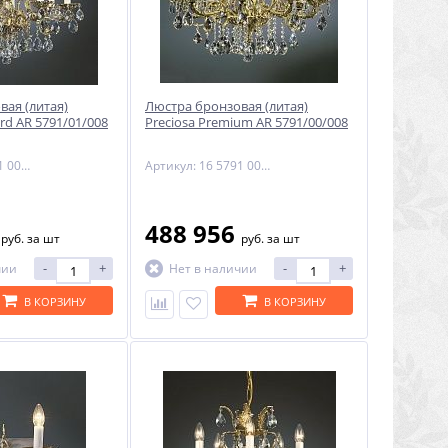
вая (литая)
Люстра бронзовая (литая)
ard AR 5791/01/008
Preciosa Premium AR 5791/00/008
Артикул: 16 5791 008 85 00 02 35
Артикул: 16 5791 008 85 00 00 70
1
488 956
руб.
за шт
руб.
за шт
-
+
-
+
чии
Нет в наличии
В КОРЗИНУ
В КОРЗИНУ