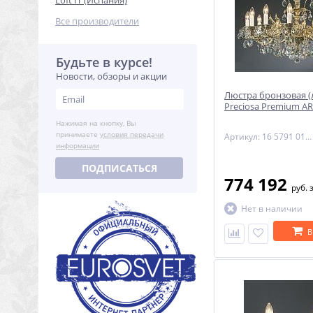
Loft IT (Испания)
Все производители
Будьте в курсе!
Новости, обзоры и акции
Люстра бронзовая (
Preciosa Premium AR
Нажимая на кнопку, Вы
принимаете
условия передачи
Артикул: 16 5791 012 85 00 00 70
информации
ПОДПИСАТЬСЯ
774 192
руб.
Нет в наличии
В