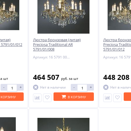
литая)
Люстра бронзовая (литая)
Люстра бронзо
 5791/01/012
Preciosa Traditional AR
Preciosa Traditi
5791/01/008
5791/01/012
Артикул: 16 5791 008 85 00 02 28
464 507
448 20
за шт
руб.
за шт
-
+
-
+
Нет в наличии
Нет в нали
 КОРЗИНУ
В КОРЗИНУ