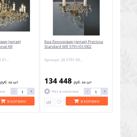
вая (литая)
Бра бронзовая (литая) Preciosa
onal AR
Standard WR 5791/01/002
Артикул: 16 5791 012 85 00 00 28
Артикул: 26 5791 002 85 00 00 35
8
134 448
руб.
за шт
руб.
за шт
-
+
-
+
чии
Нет в наличии
В КОРЗИНУ
В КОРЗИНУ