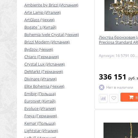
Ambiente by Brizzi (Испания)
Arte Lamp (Италия)
ArtGlass (Чехия)
Bogate`s (Китай)
Bohemia Ivele Crystal (Чехия)
Люстра бронзовая (
Brizzi Modern (Испания)
Preciosa Standard AR
Bydzov (Чехия)
Артикул: 16 5791 005 85 00 00 35
Chiaro (Германия)
Crystal Lux (Испания)
DeMarkt (Германия)
336 151
руб.
Divinare (Италия)
Elite Bohemia (Чехия)
Нет в наличии
Emibig (Польша)
В
Eurosvet (Китай)
Evoluce (Италия)
Freya (Германия)
Kemar (Польша)
Lightstar (Италия)