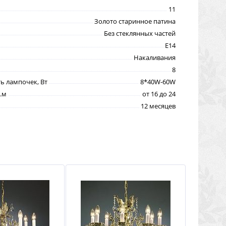
11
Золото старинное патина
Без стеклянных частей
E14
Накаливания
8
 лампочек, Вт
8*40W-60W
.м
от 16 до 24
12 месяцев