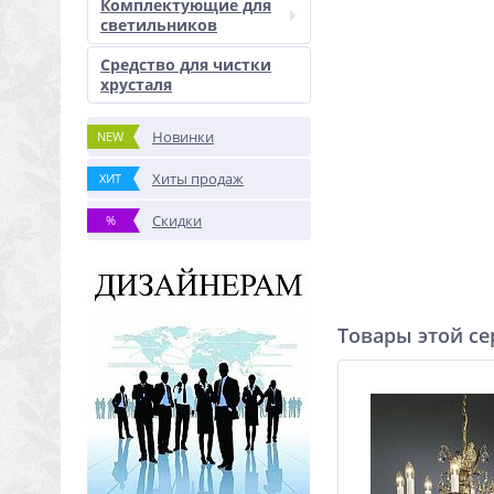
Комплектующие для
светильников
Средство для чистки
хрусталя
Новинки
NEW
Хиты продаж
ХИТ
Скидки
%
Товары этой с