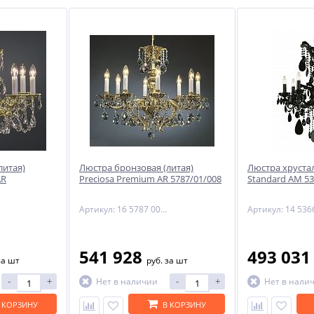
литая)
Люстра бронзовая (литая)
Люстра хрустал
AR
Preciosa Premium AR 5787/01/008
Standard AM 53
Артикул: 16 5787 008 85 00 01 70
541 928
493 03
за шт
руб.
за шт
-
+
-
+
Нет в наличии
Нет в нали
 КОРЗИНУ
В КОРЗИНУ