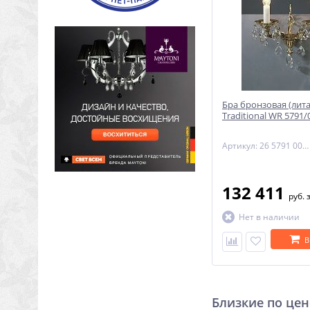
Бра бронзовая (лита
Traditional WR 5791/
Артикул: 26 5791 002 85 00 00 28
132 411
руб.
Нет в наличии
В
Близкие по цен