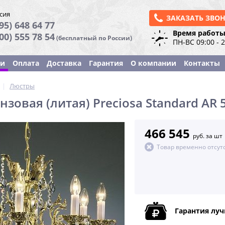
сия
ЗАКАЗАТЬ ЗВО
95) 648 64 77
Время работы
800) 555 78 54
(бесплатный по России)
ПН-ВС 09:00 - 
ки
Оплата
Доставка
Гарантия
О компании
Контакты
|
Люстры
зовая (литая) Preciosa Standard AR 
466 545
руб. за шт
Товар временно отсут
Гарантия лу