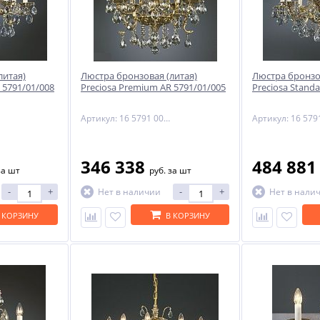
-29%
литая)
Люстра бронзовая (литая)
Люстра бронзо
 5791/01/008
Preciosa Premium AR 5791/01/005
Preciosa Stand
Артикул: 16 5791 005 85 00 00 70
346 338
484 88
ый
за шт
руб.
за шт
NNY
-
+
-
+
Нет в наличии
Нет в нали
 КОРЗИНУ
В КОРЗИНУ