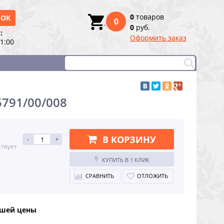
0
товаров
НОК
0
0
руб.
:
Оформить заказ
21:00
5791/00/008
В КОРЗИНУ
-
+
ствует
КУПИТЬ В 1 КЛИК
СРАВНИТЬ
ОТЛОЖИТЬ
чшей цены