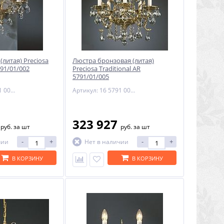
(литая) Preciosa
Люстра бронзовая (литая)
91/01/002
Preciosa Traditional AR
5791/01/005
Артикул: 26 5791 002 85 00 00 70
Артикул: 16 5791 005 85 00 00 28
8
323 927
руб.
за шт
руб.
за шт
-
+
-
+
чии
Нет в наличии
В КОРЗИНУ
В КОРЗИНУ