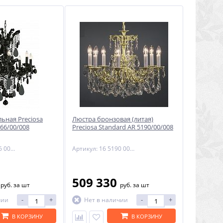
ьная Preciosa
Люстра бронзовая (литая)
66/00/008
Preciosa Standard AR 5190/00/008
Артикул: 14 5366 008 43 67 01 35
Артикул: 16 5190 008 85 00 00 35
1
509 330
руб.
за шт
руб.
за шт
-
+
-
+
чии
Нет в наличии
В КОРЗИНУ
В КОРЗИНУ