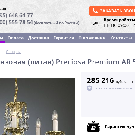
сия
ЗАКАЗАТЬ ЗВО
95) 648 64 77
Время работы
800) 555 78 54
(бесплатный по России)
ПН-ВС 09:00 - 
ки
Оплата
Доставка
Гарантия
О компании
Контакты
|
Люстры
нзовая (литая) Preciosa Premium AR 
285 216
руб. за шт
Товар временно отсут
Гарантия лу