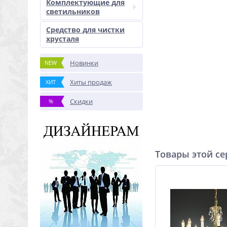
Комплектующие для
светильников
Средство для чистки
хрусталя
Новинки
NEW
Хиты продаж
ХИТ
Скидки
%
Товары этой с