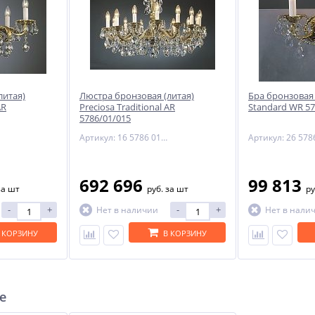
литая)
Люстра бронзовая (литая)
Бра бронзовая 
AR
Preciosa Traditional AR
Standard WR 57
5786/01/015
Артикул: 16 5786 015 85 00 00 28
692 696
99 813
за шт
руб.
за шт
ру
-
+
-
+
Нет в наличии
Нет в нали
 КОРЗИНУ
В КОРЗИНУ
е