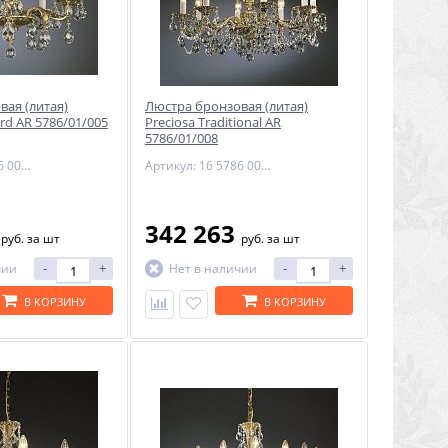
вая (литая)
Люстра бронзовая (литая)
ard AR 5786/01/005
Preciosa Traditional AR
5786/01/008
Артикул: 16 5786 005 85 00 00 35
Артикул: 16 5786 008 85 00 01 28
8
342 263
руб.
за шт
руб.
за шт
-
+
-
+
чии
Нет в наличии
В КОРЗИНУ
В КОРЗИНУ