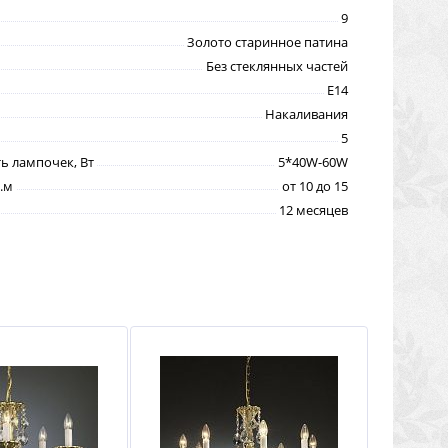
9
Золото старинное патина
Без стеклянных частей
E14
Накаливания
5
 лампочек, Вт
5*40W-60W
.м
от 10 до 15
12 месяцев