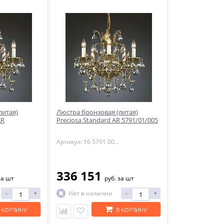
литая)
Люстра бронзовая (литая)
AR
Preciosa Standard AR 5791/01/005
Артикул: 16 5791 005 85 00 00 35
336 151
за шт
руб.
за шт
-
+
-
+
Нет в наличии
 КОРЗИНУ
В КОРЗИНУ