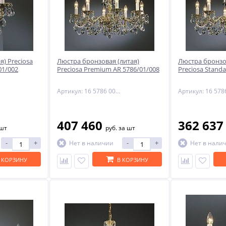
я) Preciosa
Люстра бронзовая (литая)
Люстра бронзо
01/002
Preciosa Premium AR 5786/01/008
Preciosa Stand
Артикул: 16 5786 008 85 00 01 70
407 460
362 63
 шт
руб.
за шт
-
+
-
+
Нет в наличии
Нет в нали
 КОРЗИНУ
В КОРЗИНУ