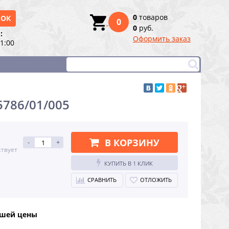
0
товаров
НОК
0
0
руб.
:
Оформить заказ
21:00
5786/01/005
В КОРЗИНУ
-
+
ствует
КУПИТЬ В 1 КЛИК
СРАВНИТЬ
ОТЛОЖИТЬ
чшей цены