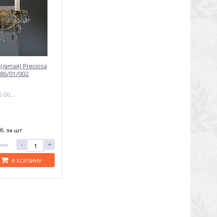
(литая) Preciosa
86/01/002
Артикул: 26 5786 002 85 00 00 35
б.
за шт
-
+
чии
В КОРЗИНУ