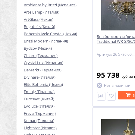
Ambiente by Brizzi (Испания)
Arte Lamp (Италия)
ArtGlass (Чехия)
Bogate`s (Китай)
Bohemia Ivele Crystal (Чехия)
Бра бронзовая (лита
Brizzi Modern (Испания)
Traditional WR 5786/
Bydzov (Чехия)
Артикул: 26 5786 002 85 00 00 28
Chiaro (Германия)
Crystal Lux (Испания)
DeMarkt (Германия)
95 738
руб.
за
Divinare (Италия)
Elite Bohemia (Чехия)
Нет в наличии
Emibig (Польша)
В
Eurosvet (Китай)
Evoluce (Италия)
Freya (Германия)
Kemar (Польша)
Lightstar (Италия)