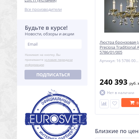
Loft IT (Испания)
Все производители
Будьте в курсе!
Новости, обзоры и акции
Люстра бронзовая (
Preciosa Traditional 
5786/01/005
Нажимая на кнопку, Вы
принимаете
условия передачи
Артикул: 16 5786 005 85 00 00 28
информации
ПОДПИСАТЬСЯ
240 393
руб.
Нет в наличии
В
Близкие по цен