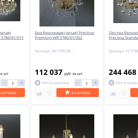
-29%
литая)
Бра бронзовая (литая) Preciosa
Люстра бронзо
 5786/01/015
Premium WR 5786/01/002
Preciosa Stand
Артикул: 26 5786 002 85 00 00 70
112 037
244 46
ый
за шт
руб.
за шт
NNY
-
+
-
+
Нет в наличии
Нет в нали
 КОРЗИНУ
В КОРЗИНУ