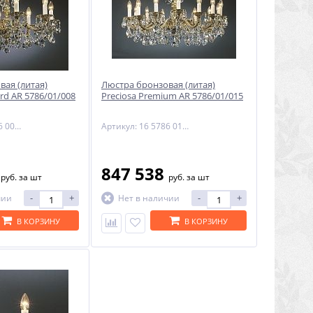
вая (литая)
Люстра бронзовая (литая)
ard AR 5786/01/008
Preciosa Premium AR 5786/01/015
Артикул: 16 5786 008 85 00 01 35
Артикул: 16 5786 015 85 00 00 70
7
847 538
руб.
за шт
руб.
за шт
-
+
-
+
чии
Нет в наличии
В КОРЗИНУ
В КОРЗИНУ