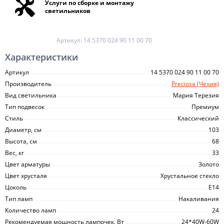
Услуги по сборке и монтажу
светильников
Артикул:
14 5370 024 90 11 00 70
Характеристики
Артикул
14 5370 024 90 11 00 70
Производитель
Preciosa (Чехия)
Вид светильника
Мария Терезия
Тип подвесок
Премиум
Стиль
Классический
Диаметр, см
103
Высота, см
68
Вес, кг
33
Цвет арматуры
Золото
Цвет хрусталя
Хрустальное стекло
Цоколь
E14
Тип ламп
Накаливания
Количество ламп
24
Рекомендуемая мощность лампочек, Вт
24*40W-60W