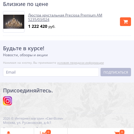
Близкие по цене
Люстра хрустальная Preciosa Premium AM
5235/03/024
1 222 420
руб.
Будьте в курсе!
Новости, обзоры и акции
Нажимая на кнопку, Вы принимаете
условия передачи информации
ПОДПИСАТЬСЯ
Присоединяйтесь.
2026 © Интернет-магазин «СветВсем»
Москва, ул. Русаковская, д.4с1
Контакты
Карта сайта
0
0