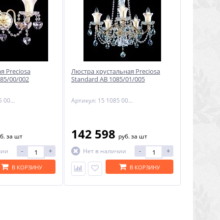
я Preciosa
Люстра хрустальная Preciosa
85/00/002
Standard AB 1085/01/005
Артикул: 25 1085 002 07 80 00 35
Артикул: 15 1085 005 07 80 01 35
142 598
б.
за шт
руб.
за шт
-
+
-
+
чии
Нет в наличии
В КОРЗИНУ
В КОРЗИНУ