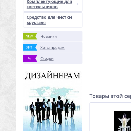
Комплектующие для
светильников
Средство для чистки
хрусталя
Новинки
NEW
Хиты продаж
ХИТ
Скидки
%
Товары этой с