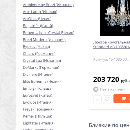
Ambiente by Brizzi (Испания)
Arte Lamp (Италия)
ArtGlass (Чехия)
Bogate`s (Китай)
Bohemia Ivele Crystal (Чехия)
Brizzi Modern (Испания)
Люстра хрустальная
Bydzov (Чехия)
Standard AB 1085/01
Chiaro (Германия)
Артикул: 15 1085 008 07 80 01 35
Crystal Lux (Испания)
DeMarkt (Германия)
Divinare (Италия)
203 720
руб.
Elite Bohemia (Чехия)
Emibig (Польша)
Нет в наличии
Eurosvet (Китай)
В
Evoluce (Италия)
Freya (Германия)
Kemar (Польша)
Lightstar (Италия)
Близкие по цен