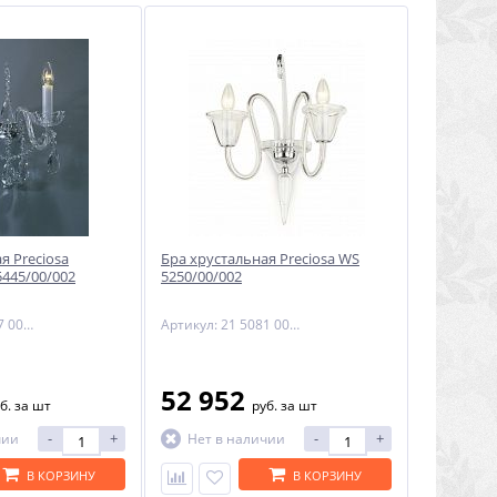
я Preciosa
Бра хрустальная Preciosa WS
5445/00/002
5250/00/002
Артикул: 22 5177 002 06 01 00 28
Артикул: 21 5081 002 06 01 00 00
52 952
б.
за шт
руб.
за шт
-
+
-
+
чии
Нет в наличии
В КОРЗИНУ
В КОРЗИНУ