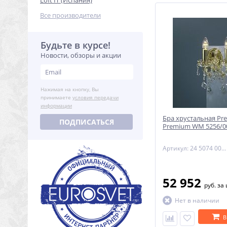
Loft IT (Испания)
Все производители
Будьте в курсе!
Новости, обзоры и акции
Нажимая на кнопку, Вы
принимаете
условия передачи
информации
Бра хрустальная Pre
ПОДПИСАТЬСЯ
Premium WM 5256/0
Артикул: 24 5074 002 90 11 03 70
52 952
руб.
за
Нет в наличии
В