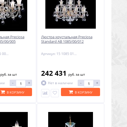
ьная Preciosa
Люстра хрустальная Preciosa
85/00/005
Standard AB 1085/00/012
Артикул: 15 1085 005 07 80 00 35
Артикул: 15 1085 012 07 80 00 35
4
242 431
руб.
за шт
руб.
за шт
-
+
-
+
чии
Нет в наличии
В КОРЗИНУ
В КОРЗИНУ