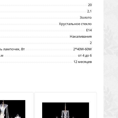
20
2,1
Золото
Хрустальное стекло
E14
Накаливания
2
 лампочек, Вт
2*40W-60W
.м
от 4 до 6
12 месяцев