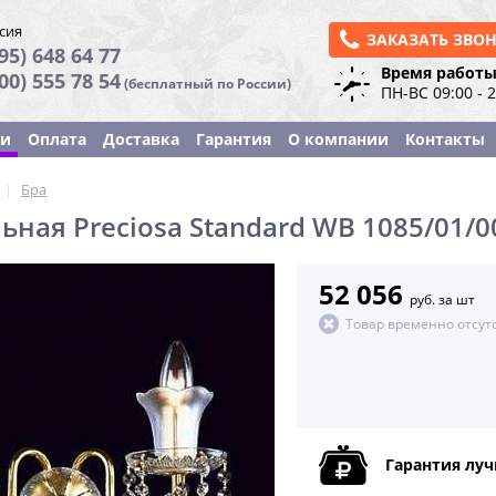
сия
ЗАКАЗАТЬ ЗВО
95) 648 64 77
Время работы
800) 555 78 54
(бесплатный по России)
ПН-ВС 09:00 - 
ки
Оплата
Доставка
Гарантия
О компании
Контакты
|
Бра
ьная Preciosa Standard WB 1085/01/0
52 056
руб. за шт
Товар временно отсут
Гарантия лу