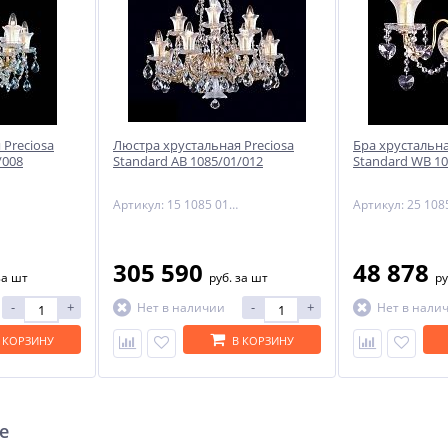
 Preciosa
Люстра хрустальная Preciosa
Бра хрустальна
/008
Standard AB 1085/01/012
Standard WB 10
Артикул: 15 1085 012 07 80 01 35
305 590
48 878
за шт
руб.
за шт
ру
-
+
-
+
Нет в наличии
Нет в нали
 КОРЗИНУ
В КОРЗИНУ
е