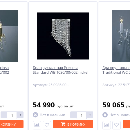
ciosa
Бра хрустальная Preciosa
Бра хрустальна
0/002
Standard WB 1030/00/002 nickel
Traditional WC 
Артикул: 25 0986 002 04 00 02 35
54 990
59 065
 шт
руб.
за шт
ру
-
+
-
+
Нет в наличии
Нет в нали
 КОРЗИНУ
В КОРЗИНУ