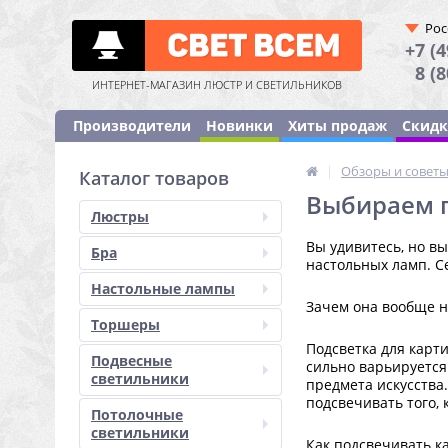
Рос
+7 (4
8 (
ИНТЕРНЕТ-МАГАЗИН ЛЮСТР И СВЕТИЛЬНИКОВ
Производители
Новинки
Хиты продаж
Скид
|
Обзоры и совет
Каталог товаров
Выбираем п
Люстры
Вы удивитесь, но вы
Бра
настольных ламп. С
Настольные лампы
Зачем она вообще 
Торшеры
Подсветка для карти
Подвесные
сильно варьируется.
светильники
предмета искусства
подсвечивать того, 
Потолочные
светильники
Как подсвечивать к