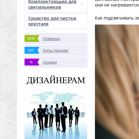
Комплектующие для
они не нагреваются
светильников
Как подсвечивать з
Средство для чистки
хрусталя
Новинки
NEW
Хиты продаж
ХИТ
Скидки
%