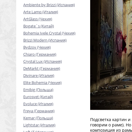
Ambiente by Brizzi (Испания)
Arte Lamp (Италия)
ArtGlass (Чехия)
Bogate`s (Китай)
Bohemia Ivele Crystal (Чехия)
Brizzi Modern (Испания)
Bydzov (Чехия)
Chiaro (Германия)
Crystal Lux (Испания)
DeMarkt (Германия)
Divinare (Италия)
Elite Bohemia (Чехия)
Emibig (Польша)
Eurosvet (Китай)
Evoluce (Италия)
Freya (Германия)
Kemar (Польша)
Подсветка картин и 
говорим о раме). Н
Lightstar (Италия)
композиция из рамы