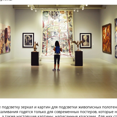
е подсветку зеркал и картин для подсветки живописных полоте
ливания годятся только для современных постеров, которые н
 а также настоящие картины, написанные красками. Для них с