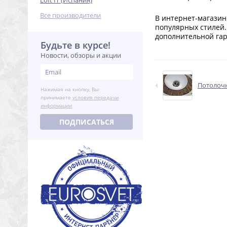
Loft IT (Испания)
Все производители
В интернет-магазин
популярных стилей
дополнительной гар
Будьте в курсе!
Новости, обзоры и акции
Потолочн
Нажимая на кнопку, Вы
принимаете
условия передачи
информации
ПОДПИСАТЬСЯ