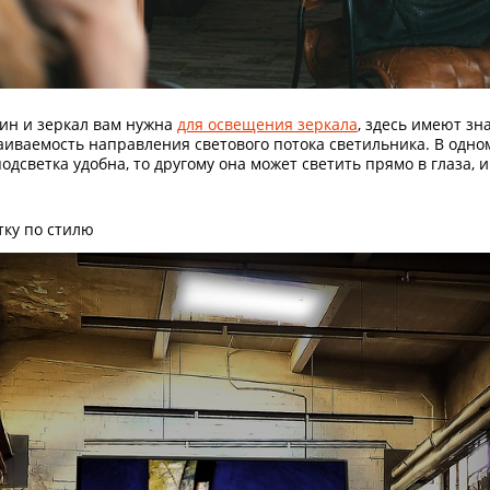
NEW
-50%
тин и зеркал вам нужна
для освещения зеркала
, здесь имеют зн
аиваемость направления светового потока светильника. В одно
одсветка удобна, то другому она может светить прямо в глаза,
тку по стилю
ый
ом
h