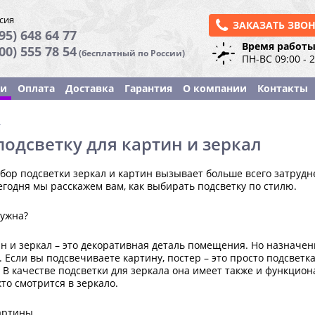
сия
ЗАКАЗАТЬ ЗВО
95) 648 64 77
Время работы
800) 555 78 54
(бесплатный по России)
ПН-ВС 09:00 - 
ки
Оплата
Доставка
Гарантия
О компании
Контакты
ы
одсветку для картин и зеркал
бор подсветки зеркал и картин вызывает больше всего затрудне
егодня мы расскажем вам, как выбирать подсветку по стилю.
нужна?
н и зеркал – это декоративная деталь помещения. Но назначени
 Если вы подсвечиваете картину, постер – это просто подсветк
. В качестве подсветки для зеркала она имеет также и функцио
кто смотрится в зеркало.
артины