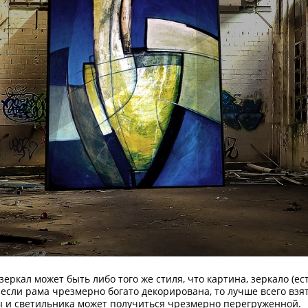
зеркал может быть либо того же стиля, что картина, зеркало (е
о если рама чрезмерно богато декорирована, то лучше всего вз
 и светильника может получиться чрезмерно перегруженной.