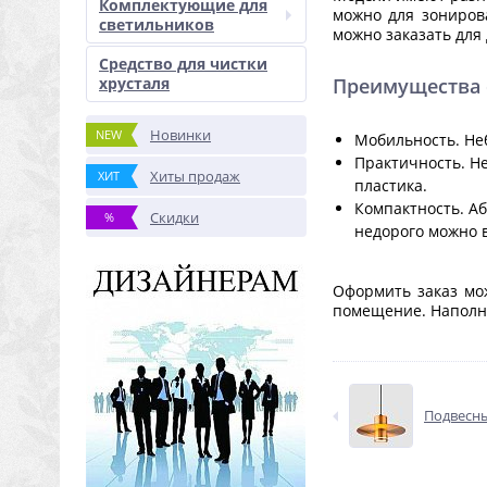
Комплектующие для
можно для зониров
светильников
можно заказать для
Средство для чистки
хрусталя
Преимущества 
Новинки
NEW
Мобильность. Неб
Практичность. Не
Хиты продаж
ХИТ
пластика.
Компактность. Аб
Скидки
%
недорого можно 
Оформить заказ мо
помещение. Наполня
Подвесны