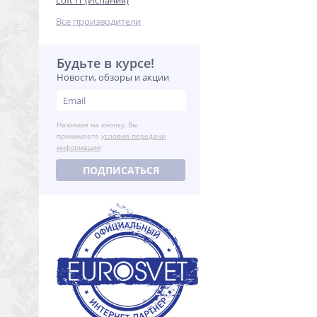
Loft IT (Испания)
Все производители
Будьте в курсе!
Новости, обзоры и акции
Нажимая на кнопку, Вы
принимаете
условия передачи
информации
ПОДПИСАТЬСЯ