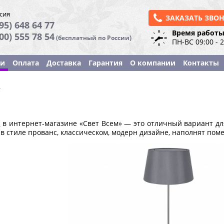
сия
ЗАКАЗАТЬ ЗВО
95) 648 64 77
Время работы
800) 555 78 54
(бесплатный по России)
ПН-ВС 09:00 - 
ки
Оплата
Доставка
Гарантия
О компании
Контакты
ы
ы
в интернет-магазине «Свет Всем» — это отличный вариант д
 в стиле прованс, классическом, модерн дизайне, наполнят по