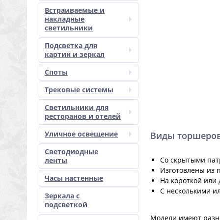
Встраиваемые и
накладные
светильники
Подсветка для
картин и зеркал
Споты
Трековые системы
Светильники для
ресторанов и отелей
Уличное освещение
Виды торшеро
Светодиодные
Со скрытыми пат
ленты
Изготовлены из п
Часы настенные
На короткой или 
С несколькими и
Зеркала с
подсветкой
Модели имеют разны