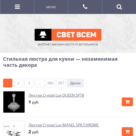
МЕНЮ
ИНТЕРНЕТ-МАГАЗИН ЛЮСТР И СВЕТИЛЬНИКОВ
Стильная люстра для кухни — незаменимая
часть декора
1
2
3
...
386
387
Далее
Люстра Crystal Lux QUEEN SP78
1
руб.
Люстра Crystal Lux RAFAEL SP8 CHROME
2
руб.