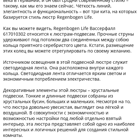
века в Германии, и он был сродни современному стилю –
такому, как мы его знаем сейчас. Чёткость линий,
элегантность и функциональность – вот три кита, на которых
базируется стиль люстр Regenbogen Life.
Как вы можете видеть, Regenbogen Life Вассерфалл
617010302 относится к люстрам-подвесам. Прочные струны
удерживают под потолком два соединённых между собою
кольца приятного серебристого цвета. Кстати, размещение
этих колец вы можете отрегулировать по своему желанию.
Источником освещения в этой подвесной люстре служит
светодиодная лента. Она расположена внутри каждого
кольца. Светодиодная лента отличается ярким светом и
экономичным потреблением электричества.
Декоративные элементы этой люстры – хрустальные
подвески. Тонкие и длинные подвески собраны из
хрустальных бусин, больших и маленьких. Несмотря на то,
что люстра довольно увесистая, выглядит она лёгкой и
воздушной. В совокупности с экономичностью и
возможностью настройки под любой отдельно взятый
интерьер, эта люстра представляет собой одно из наиболее
интересных и логичных решений для создания стильной
комнаты.