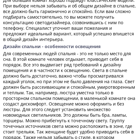
Для больших комнат хорошо подойдут классические модели.
При выборе нельзя забывать и об общем дизайне в спальне,
все должно быть гармонично и спокойно. Если вам сложно
подбирать самостоятельно, то вы можете получить
консультацию светодизайнера, созвонившись с ним по
телефону. Специалист уточнит ваши пожелания и
предложит идеальный вариант, который успешно впишется
в общий дизайн интерьера.
Дизайн спальни - особенности освещения
Для современных людей спальня - это не только место для
сна. В этой комнате человек отдыхает, приводит себя в
порядок. Все это выдвигает ряд требований к дизайну
помещения и в частности к освещению. Света в спальне
должно быть достаточно, важно чтобы просматривался
каждый уголок, но при этом не было давления на глаза. Свет
должен быть рассеивающим и спокойным, умиротворенным
и теплым. Так, например, люстра уместна только в
просторном спальном помещении, в маленькой комнате она
создаст дискомфорт. Освещение можно оформить и без
люстры. Для этого следует установить множество
новомодных светильников. Это должны быть бра, лампы,
торшеры. Можно прибегнуть к точечному свету. Группу
точечных источников света можно расположить в зоне, где
стоит трельяж. Так женщине будет удобно приводить себя в
порядок. Также нельзя забывать о стиле, в котором