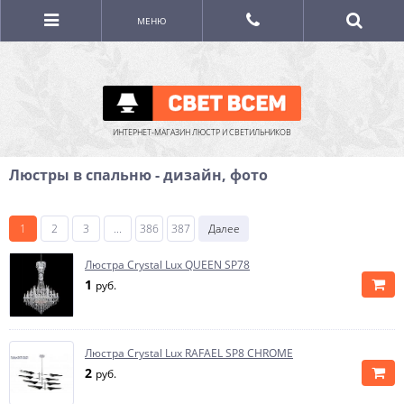
МЕНЮ
ИНТЕРНЕТ-МАГАЗИН ЛЮСТР И СВЕТИЛЬНИКОВ
Люстры в спальню - дизайн, фото
1
2
3
...
386
387
Далее
Люстра Crystal Lux QUEEN SP78
1
руб.
Люстра Crystal Lux RAFAEL SP8 CHROME
2
руб.