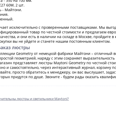
 - 350 на 100 мм.
E27 60W, 2 шт.
 - Майтони.
ания.
менный.
ичает исключительно с проверенными поставщиками. Мы выгод
ифицированный товар по честной стоимости и предлагаем евр
 качества, и они есть в наличии на складе в Москве, пройдите 
покупки вы не уйдете и станете нашим постоянным клиентом.
заказ люстры
ллекции Geometry от немецкой фабрики Майтони – отличный в
простой геометрией, наряду с этим сохраняет выразительность
агазин представляет люстры Maytoni Geometry по честной стои
ожно и самостоятельно, через интерактивный журнал, корзину п
вайте, просто обратитесь к менеджеру, он вас выслушает, зада
оторых придутся по душе. Звоните - будем рады оказать квали
чительны люстры и светильники Maytoni?