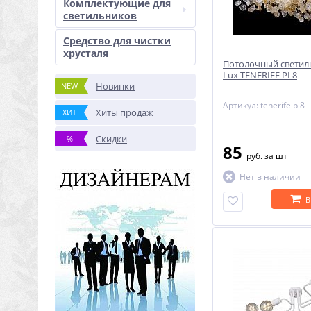
Комплектующие для
светильников
Средство для чистки
хрусталя
Потолочный светиль
Lux TENERIFE PL8
Новинки
NEW
Артикул: tenerife pl8
Хиты продаж
ХИТ
Скидки
%
85
руб.
за шт
Нет в наличии
В