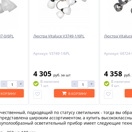
37-0/6PL
Люстра Vitaluce V3749-1/6PL
Люстра Vitaluc
Артикул: V3749-1/6PL
Артикул: V4724-
4 305
4 358
руб.
за шт
руб.
В наличии
В наличии
-
+
-
+
1 шт.
4 шт.
 КОРЗИНУ
В КОРЗИНУ
чественный, подходящий по статусу светильник - тогда вы обра
представлена широким ассортиментом, а купить высококлассный
куполообразный осветительный прибор имеет следующие техни