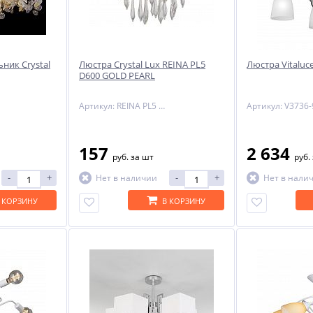
ник Crystal
Люстра Crystal Lux REINA PL5
Люстра Vitaluc
D600 GOLD PEARL
Артикул: REINA PL5 D600 GOLD PEARL
Артикул: V3736-
157
2 634
руб.
за шт
руб.
-
+
-
+
Нет в наличии
Нет в нали
 КОРЗИНУ
В КОРЗИНУ