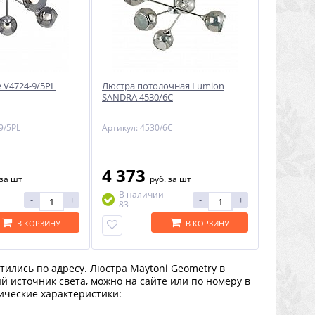
e V4724-9/5PL
Люстра потолочная Lumion
SANDRA 4530/6C
9/5PL
Артикул: 4530/6C
4 373
за шт
руб.
за шт
В наличии
-
+
-
+
83
В КОРЗИНУ
В КОРЗИНУ
тились по адресу. Люстра Maytoni Geometry в
 источник света, можно на сайте или по номеру в
ческие характеристики: