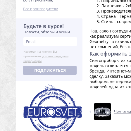
Loft IT (Испания)
Ширина/высота
Лампочки - 2x
Все производители
Производитель
Страна - Герм
Стиль - совре
Будьте в курсе!
Наш салон сотрудн
Новости, обзоры и акции
как реализуем серт
Geometry - это знак
нет сомнений, без 
Нажимая на кнопку, Вы
Как оформить 
принимаете
условия передачи
Светоприборы из ко
информации
модель отличается 
ПОДПИСАТЬСЯ
бренда. Интернет-м
сделку. Заказать м
выбором, не пережи
моделей, одна из к
Чем отли