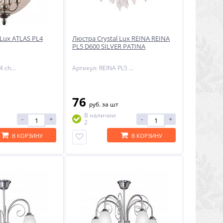
 Lux ATLAS PL4
Люстра Crystal Lux REINA REINA
PL5 D600 SILVER PATINA
Артикул: atlas pl4 chrome
Артикул: REINA PL5 D600 SILVER PATINA
76
руб.
за шт
В наличии
-
+
-
+
2
В КОРЗИНУ
В КОРЗИНУ