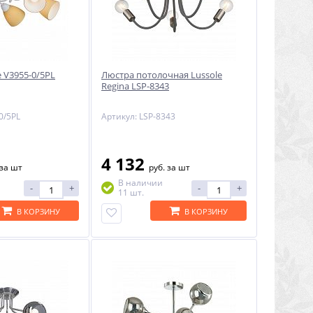
e V3955-0/5PL
Люстра потолочная Lussole
Regina LSP-8343
0/5PL
Артикул: LSP-8343
4 132
за шт
руб.
за шт
В наличии
-
+
-
+
11 шт.
В КОРЗИНУ
В КОРЗИНУ