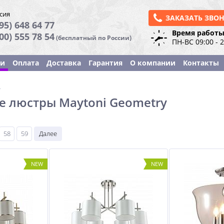
сия
ЗАКАЗАТЬ ЗВО
95) 648 64 77
Время работы
800) 555 78 54
(бесплатный по России)
ПН-ВС 09:00 - 
ки
Оплата
Доставка
Гарантия
О компании
Контакты
ы
 люстры Maytoni Geometry
58
59
Далее
NEW
NEW