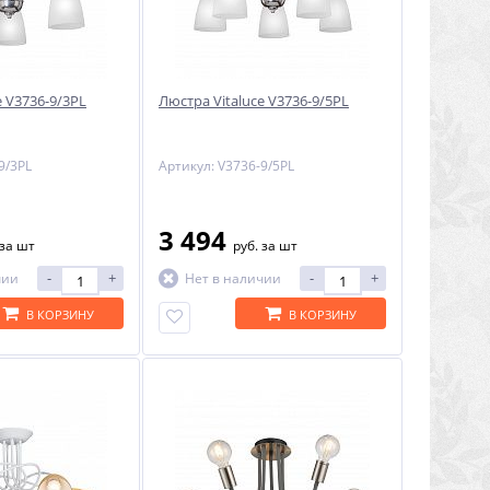
e V3736-9/3PL
Люстра Vitaluce V3736-9/5PL
9/3PL
Артикул: V3736-9/5PL
3 494
за шт
руб.
за шт
-
+
-
+
чии
Нет в наличии
В КОРЗИНУ
В КОРЗИНУ