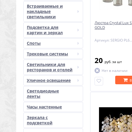
Встраиваемые и
накладные
светильники
Люстра Crystal Lux 
Подсветка для
GOLD
картин и зеркал
Артикул: SERGIO PL6 G
Споты
Трековые системы
20
руб.
за шт
Светильники для
ресторанов и отелей
Нет в наличии
Уличное освещение
В
Светодиодные
ленты
Часы настенные
Зеркала с
подсветкой