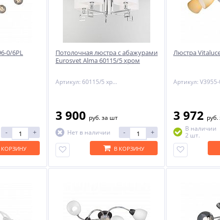
-29%
96-0/6PL
Потолочная люстра с абажурами
Люстра Vitaluc
Eurosvet Alma 60115/5 хром
Артикул: 60115/5 хром
Артикул: V3955-
3 900
3 972
ый
руб.
за шт
руб.
NNY
В наличии
-
+
-
+
Нет в наличии
2 шт.
 КОРЗИНУ
В КОРЗИНУ