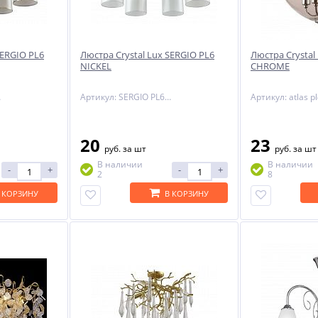
SERGIO PL6
Люстра Crystal Lux SERGIO PL6
Люстра Crystal
NICKEL
CHROME
OLD
Артикул: SERGIO PL6 NICKEL
20
23
руб.
за шт
руб.
за шт
В наличии
В наличии
-
+
-
+
2
8
 КОРЗИНУ
В КОРЗИНУ