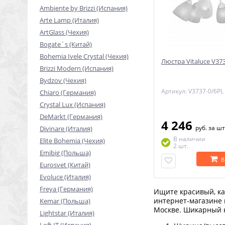
Ambiente by Brizzi (Испания)
Arte Lamp (Италия)
ArtGlass (Чехия)
Bogate`s (Китай)
Bohemia Ivele Crystal (Чехия)
Люстра Vitaluce V37
Brizzi Modern (Испания)
Bydzov (Чехия)
Артикул: V3737-0/6PL
Chiaro (Германия)
Crystal Lux (Испания)
DeMarkt (Германия)
4 246
руб.
за шт
Divinare (Италия)
В наличии
Elite Bohemia (Чехия)
2 шт.
Emibig (Польша)
В
Eurosvet (Китай)
Evoluce (Италия)
Freya (Германия)
Ищите красивый, ка
интернет-магазине 
Kemar (Польша)
Москве. Шикарный 
Lightstar (Италия)