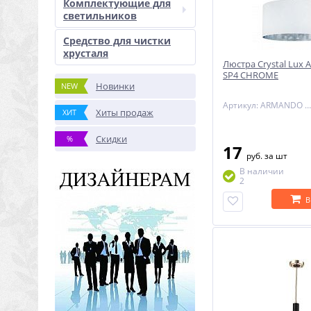
Комплектующие для
светильников
Средство для чистки
хрусталя
Люстра Crystal Lu
SP4 CHROME
Новинки
NEW
Артикул: ARMANDO SP4 CHROME
Хиты продаж
ХИТ
Скидки
%
17
руб.
за шт
В наличии
2
В