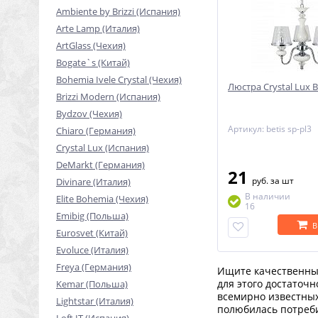
Ambiente by Brizzi (Испания)
Arte Lamp (Италия)
ArtGlass (Чехия)
Bogate`s (Китай)
Bohemia Ivele Crystal (Чехия)
Люстра Crystal Lux B
Brizzi Modern (Испания)
Bydzov (Чехия)
Артикул: betis sp-pl3
Chiaro (Германия)
Crystal Lux (Испания)
DeMarkt (Германия)
21
руб.
за шт
Divinare (Италия)
В наличии
Elite Bohemia (Чехия)
16
Emibig (Польша)
В
Eurosvet (Китай)
Evoluce (Италия)
Freya (Германия)
Ищите качественный
для этого достаточ
Kemar (Польша)
всемирно известных
Lightstar (Италия)
полюбилась потреби