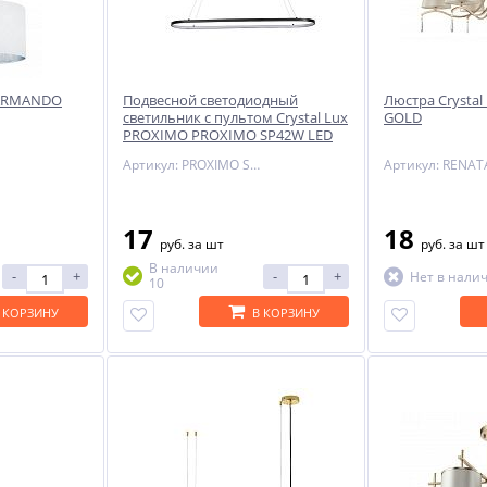
x ARMANDO
Подвесной светодиодный
Люстра Crystal
светильник с пультом Crystal Lux
GOLD
PROXIMO PROXIMO SP42W LED
L1100 BLACK
Артикул: PROXIMO SP42W LED L1100 BLACK
17
18
руб.
за шт
руб.
за шт
В наличии
-
+
-
+
Нет в нали
10
 КОРЗИНУ
В КОРЗИНУ