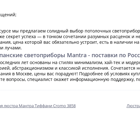
ещений;
урсе мы предлагаем солидный выбор потолочных светоприборов
 же секрет успеха — в тонком сочетании разумных расценок и н
ния, цена которой вас обязательно устроит, есть в наличии на
и лучами.
анские светоприборы Mantra - поставки по Рос
оследних лет основаны на стилях минимализм, хай-тек и модер
ией, абстракционизмом и классикой исполнения. Сочетается не
ния в Москве, цены вас порадуют! Подробнее об условиях куп
йте вопросы, специалист окажет информационную поддержку, п
я люстра Мантра Тиффани Cromo 3858
Люстра