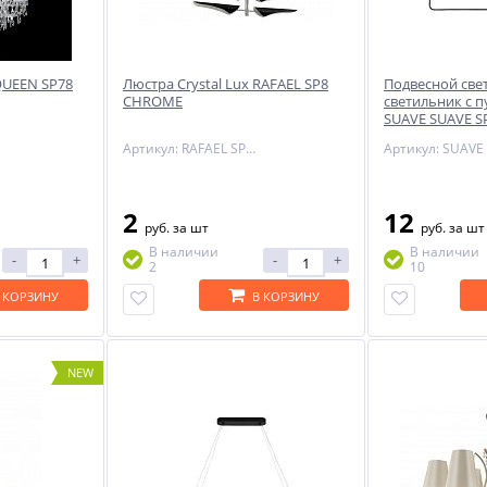
 QUEEN SP78
Люстра Crystal Lux RAFAEL SP8
Подвесной св
CHROME
светильник с п
SUAVE SUAVE S
BLACK
Артикул: RAFAEL SP8 CHROME
2
12
руб.
за шт
руб.
за шт
В наличии
В наличии
-
+
-
+
2
10
 КОРЗИНУ
В КОРЗИНУ
NEW