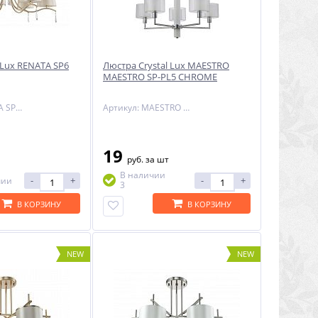
 Lux RENATA SP6
Люстра Crystal Lux MAESTRO
MAESTRO SP-PL5 CHROME
Артикул: RENATA SP6 GOLD
Артикул: MAESTRO SP-PL5 CHROME
19
руб.
за шт
В наличии
-
+
-
+
чии
3
В КОРЗИНУ
В КОРЗИНУ
NEW
NEW