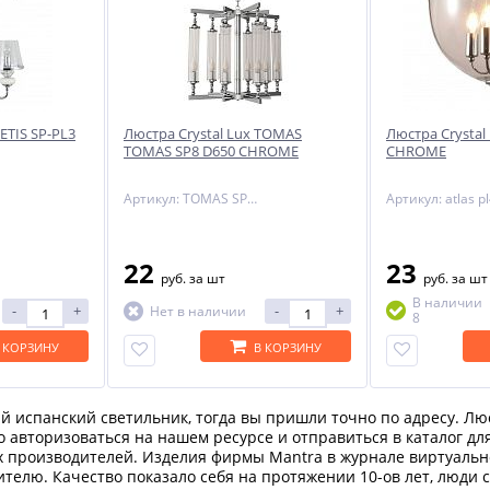
ETIS SP-PL3
Люстра Crystal Lux TOMAS
Люстра Crystal
TOMAS SP8 D650 CHROME
CHROME
Артикул: TOMAS SP8 D650 CHROME
22
23
руб.
за шт
руб.
за шт
В наличии
-
+
-
+
Нет в наличии
8
 КОРЗИНУ
В КОРЗИНУ
 испанский светильник, тогда вы пришли точно по адресу. Люс
но авторизоваться на нашем ресурсе и отправиться в каталог д
 производителей. Изделия фирмы Mantra в журнале виртуально
телю. Качество показало себя на протяжении 10-ов лет, люди 