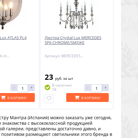
 Lux ATLAS PL4
Люстра Crystal Lux MERCEDES
SP6 CHROME/SMOKE
Артикул: atlas pl4 chrome
Артикул: MERCEDES SP6 CHROME/SMOKE
23
руб.
за шт
В наличии
-
+
-
+
18
В КОРЗИНУ
В КОРЗИНУ
тру Мантра (Испания) можно заказать уже сегодня,
ля знакомства с высококлассной продукцией
й галереи, представлены достаточно давно, и
с позитивом размещают светильники этого бренда в