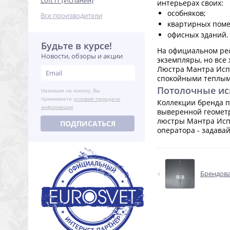
Loft IT (Испания)
интерьерах своих:
особняков;
Все производители
квартирных пом
офисных зданий.
Будьте в курсе!
На официальном рес
Новости, обзоры и акции
экземпляры, но все
Люстра Мантра Испа
спокойными теплым
Потолочные исп
Нажимая на кнопку, Вы
принимаете
условия передачи
Коллекции бренда п
информации
выверенной геометр
люстры Мантра Испа
ПОДПИСАТЬСЯ
оператора - задава
Брендова