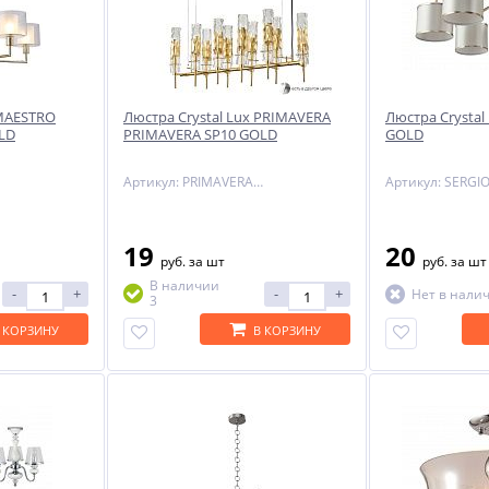
-29%
 MAESTRO
Люстра Crystal Lux PRIMAVERA
Люстра Crystal
LD
PRIMAVERA SP10 GOLD
GOLD
Артикул: PRIMAVERA SP10 GOLD
19
20
ый
руб.
за шт
руб.
за шт
NNY
В наличии
-
+
-
+
Нет в нали
3
 КОРЗИНУ
В КОРЗИНУ