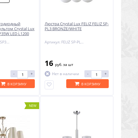
етодиодный
Люстра Crystal Lux FELIZ FELIZ SP-
ультом Crystal Lux
PL3 BRONZE/WHITE
P35W LED L1200
Артикул: SUAVE SP35W LED L1200 BLACK
Артикул: FELIZ SP-PL3 BRONZE/WHITE
16
руб.
за шт
-
+
-
+
Нет в наличии
В КОРЗИНУ
В КОРЗИНУ
NEW