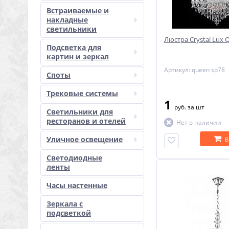
Встраиваемые и
накладные
светильники
Люстра Crystal Lux
Подсветка для
картин и зеркал
Артикул: queen sp78
Споты
Трековые системы
1
руб.
за шт
Светильники для
ресторанов и отелей
Нет в наличии
Уличное освещение
В
Светодиодные
ленты
Часы настенные
Зеркала с
подсветкой