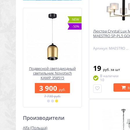
-30%
NEW
-50%
Люстра Crystal Lux
MAESTRO SP-PL5 GO
Артикул: MAESTRO SP-PL5 GOLD
19
t LUNARIO
Подвесной светодиодный
Подвесной светодиодн
руб.
за шт
WL
светильник Novotech
светильник Lumion LE
В наличии
KAMP 358515
3724/24L
10
0
руб.
3 900
7 490
В
руб.
руб.
б.
7 730 руб.
10 490 руб.
Производители
Alfa (Польша)