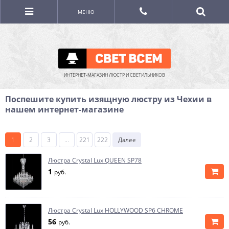
МЕНЮ
ИНТЕРНЕТ-МАГАЗИН ЛЮСТР И СВЕТИЛЬНИКОВ
Поспешите купить изящную люстру из Чехии в
нашем интернет-магазине
1
2
3
...
221
222
Далее
Люстра Crystal Lux QUEEN SP78
1
руб.
Люстра Crystal Lux HOLLYWOOD SP6 CHROME
56
руб.