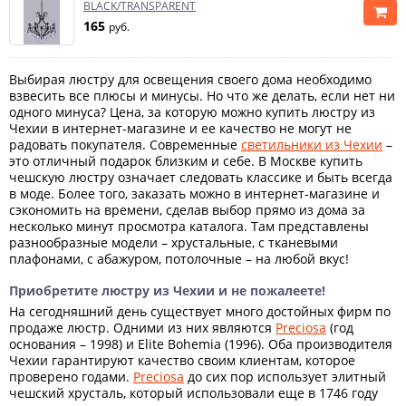
BLACK/TRANSPARENT
165
руб.
Выбирая люстру для освещения своего дома необходимо
взвесить все плюсы и минусы. Но что же делать, если нет ни
одного минуса? Цена, за которую можно купить люстру из
Чехии в интернет-магазине и ее качество не могут не
радовать покупателя. Современные
светильники из Чехии
–
это отличный подарок близким и себе. В Москве купить
чешскую люстру означает следовать классике и быть всегда
в моде. Более того, заказать можно в интернет-магазине и
сэкономить на времени, сделав выбор прямо из дома за
несколько минут просмотра каталога. Там представлены
разнообразные модели – хрустальные, с тканевыми
плафонами, с абажуром, потолочные – на любой вкус!
Приобретите люстру из Чехии и не пожалеете!
На сегодняшний день существует много достойных фирм по
продаже люстр. Одними из них являются
Preciosa
(год
основания – 1998) и Elite Bohemia (1996). Оба производителя
Чехии гарантируют качество своим клиентам, которое
проверено годами.
Preciosa
до сих пор использует элитный
чешский хрусталь, который использовали еще в 1746 году