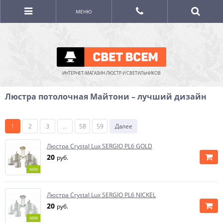
МЕНЮ
ИНТЕРНЕТ-МАГАЗИН ЛЮСТР И СВЕТИЛЬНИКОВ
Люстра потолочная Майтони – лучший дизайн
1
2
3
...
58
59
Далее
Люстра Crystal Lux SERGIO PL6 GOLD
20
руб.
NEW
Люстра Crystal Lux SERGIO PL6 NICKEL
20
руб.
NEW