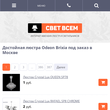
МЕНЮ
ИНТЕРНЕТ-МАГАЗИН ЛЮСТР И СВЕТИЛЬНИКОВ
Достойная люстра Odeon Brixia под заказ в
Москве
1
2
3
...
386
387
Далее
Люстра Crystal Lux QUEEN SP78
1
руб.
Люстра Crystal Lux RAFAEL SP8 CHROME
2
руб.