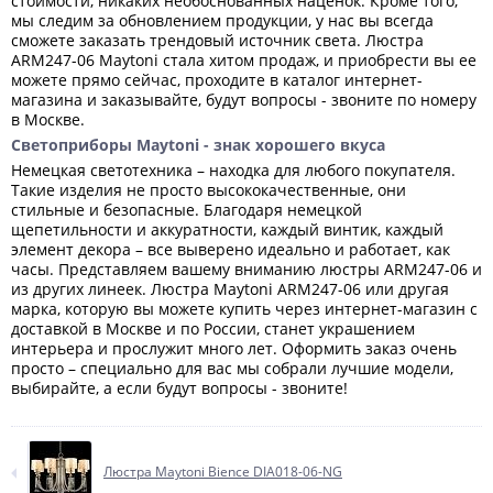
стоимости, никаких необоснованных наценок. Кроме того,
мы следим за обновлением продукции, у нас вы всегда
сможете заказать трендовый источник света. Люстра
ARM247-06 Maytoni стала хитом продаж, и приобрести вы ее
можете прямо сейчас, проходите в каталог интернет-
магазина и заказывайте, будут вопросы - звоните по номеру
в Москве.
Светоприборы Maytoni - знак хорошего вкуса
Немецкая светотехника – находка для любого покупателя.
Такие изделия не просто высококачественные, они
стильные и безопасные. Благодаря немецкой
щепетильности и аккуратности, каждый винтик, каждый
элемент декора – все выверено идеально и работает, как
часы. Представляем вашему вниманию люстры ARM247-06 и
из других линеек. Люстра Maytoni ARM247-06 или другая
марка, которую вы можете купить через интернет-магазин с
доставкой в Москве и по России, станет украшением
интерьера и прослужит много лет. Оформить заказ очень
просто – специально для вас мы собрали лучшие модели,
выбирайте, а если будут вопросы - звоните!
Люстра Maytoni Bience DIA018-06-NG