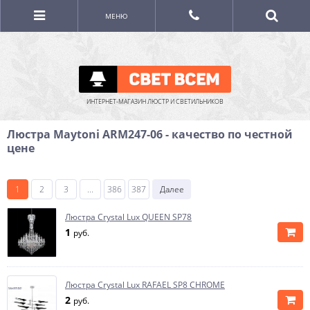
МЕНЮ
ИНТЕРНЕТ-МАГАЗИН ЛЮСТР И СВЕТИЛЬНИКОВ
Люстра Maytoni ARM247-06 - качество по честной
цене
1
2
3
...
386
387
Далее
Люстра Crystal Lux QUEEN SP78
1
руб.
Люстра Crystal Lux RAFAEL SP8 CHROME
2
руб.