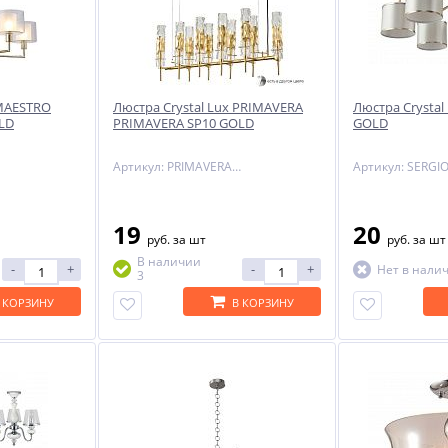
NEW
-51%
 MAESTRO
Люстра Crystal Lux PRIMAVERA
Люстра Crystal
LD
PRIMAVERA SP10 GOLD
GOLD
Артикул: PRIMAVERA SP10 GOLD
19
20
ый
руб.
за шт
руб.
за шт
ый
В наличии
-
+
-
+
Нет в нали
3
 КОРЗИНУ
В КОРЗИНУ