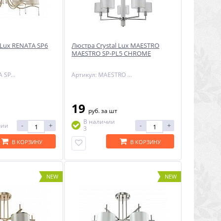
 Lux RENATA SP6
Люстра Crystal Lux MAESTRO
MAESTRO SP-PL5 CHROME
Артикул: RENATA SP6 GOLD
Артикул: MAESTRO SP-PL5 CHROME
19
руб.
за шт
В наличии
-
+
-
+
чии
3
В КОРЗИНУ
В КОРЗИНУ
NEW
NEW