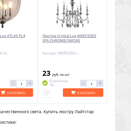
 Lux ATLAS PL4
Люстра Crystal Lux MERCEDES
SP6 CHROME/SMOKE
Артикул: atlas pl4 chrome
Артикул: MERCEDES SP6 CHROME/SMOKE
23
руб.
за шт
В наличии
-
+
-
+
18
В КОРЗИНУ
В КОРЗИНУ
качественного света. Купить люстру Лайтстар
ристики: