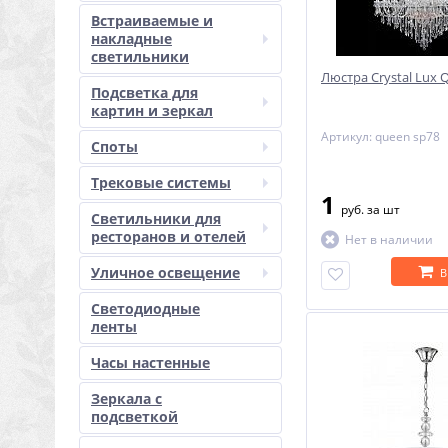
Встраиваемые и
накладные
светильники
Люстра Crystal Lux
Подсветка для
картин и зеркал
Артикул: queen sp78
Споты
Трековые системы
1
руб.
за шт
Светильники для
ресторанов и отелей
Нет в наличии
Уличное освещение
В
Светодиодные
ленты
Часы настенные
Зеркала с
подсветкой