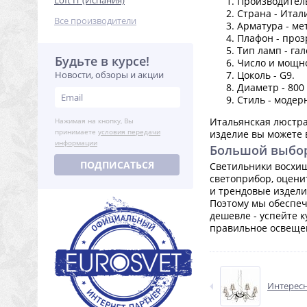
Loft IT (Испания)
Производитель 
Страна - Итал
Все производители
Арматура - мет
Плафон - проз
Тип ламп - гал
Будьте в курсе!
Число и мощно
Новости, обзоры и акции
Цоколь - G9.
Диаметр - 800
Стиль - модер
Итальянская люстра
Нажимая на кнопку, Вы
принимаете
условия передачи
изделие вы можете в
информации
Большой выбор
ПОДПИСАТЬСЯ
Светильники восхищ
светоприбор, оцени
и трендовые издели
Поэтому мы обеспеч
дешевле - успейте 
правильное освеще
Интересн