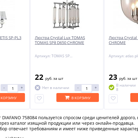
ETIS SP-PL3
Люстра Crystal Lux TOMAS
Люстра Crystal
TOMAS SP8 D650 CHROME
CHROME
Артикул: TOMAS SP8 D650 CHROME
22
23
руб.
за шт
руб.
за шт
В наличии
-
+
-
+
Нет в наличии
8
 КОРЗИНУ
В КОРЗИНУ
r DIAFANO 758084 пользуется спросом среди ценителей дорого, 
ерез каталог изящной продукции или через онлайн-продавца.
бор отвечает требованиям и имеет ниже приведенные характе