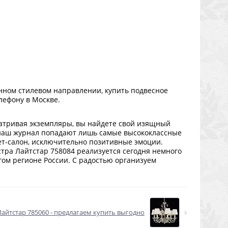
нном стилевом направлении, купить подвесное
лефону в Москве.
атривая экземпляры, вы найдете свой изящный
в наш журнал попадают лишь самые высококлассные
ет-салон, исключительно позитивные эмоции.
тра Лайтстар 758084 реализуется сегодня немного
угом регионе России. С радостью организуем
айтстар 785060 - предлагаем купить выгодно