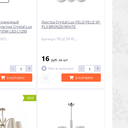
етодиодный
Люстра Crystal Lux FELIZ FELIZ SP-
ультом Crystal Lux
PL3 BRONZE/WHITE
P35W LED L1200
Артикул: SUAVE SP35W LED L1200 BLACK
Артикул: FELIZ SP-PL3 BRONZE/WHITE
16
руб.
за шт
-
+
-
+
Нет в наличии
В КОРЗИНУ
В КОРЗИНУ
NEW