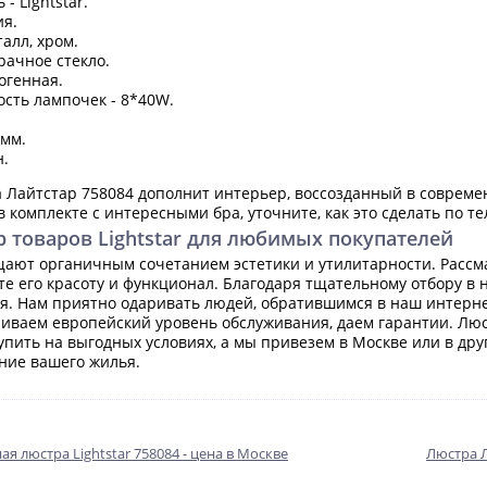
- Lightstar.
ия.
алл, хром.
рачное стекло.
огенная.
сть лампочек - 8*40W.
 мм.
н.
 Лайтстар 758084 дополнит интерьер, воссозданный в совреме
 комплекте с интересными бра, уточните, как это сделать по те
 товаров Lightstar для любимых покупателей
ают органичным сочетанием эстетики и утилитарности. Рассм
те его красоту и функционал. Благодаря тщательному отбору 
я. Нам приятно одаривать людей, обратившимся в наш интерн
иваем европейский уровень обслуживания, даем гарантии. Люс
купить на выгодных условиях, а мы привезем в Москве или в др
ние вашего жилья.
ая люстра Lightstar 758084 - цена в Москве
Люстра Л