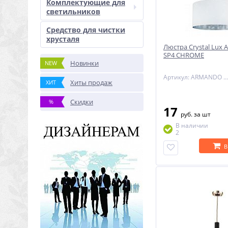
Комплектующие для
светильников
Средство для чистки
хрусталя
Люстра Crystal Lu
SP4 CHROME
Новинки
NEW
Артикул: ARMANDO SP4 CHROME
Хиты продаж
ХИТ
Скидки
%
17
руб.
за шт
В наличии
2
В