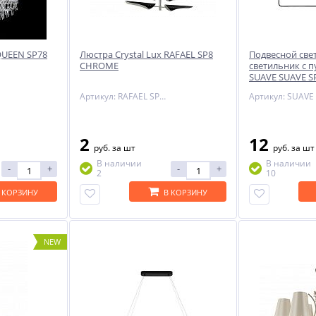
 QUEEN SP78
Люстра Crystal Lux RAFAEL SP8
Подвесной св
CHROME
светильник с п
SUAVE SUAVE S
BLACK
Артикул: RAFAEL SP8 CHROME
2
12
руб.
за шт
руб.
за шт
В наличии
В наличии
-
+
-
+
2
10
 КОРЗИНУ
В КОРЗИНУ
NEW