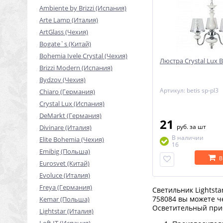
Ambiente by Brizzi (Испания)
Arte Lamp (Италия)
ArtGlass (Чехия)
Bogate`s (Китай)
Bohemia Ivele Crystal (Чехия)
Люстра Crystal Lux B
Brizzi Modern (Испания)
Bydzov (Чехия)
Артикул: betis sp-pl3
Chiaro (Германия)
Crystal Lux (Испания)
DeMarkt (Германия)
21
руб.
за шт
Divinare (Италия)
В наличии
Elite Bohemia (Чехия)
16
Emibig (Польша)
В
Eurosvet (Китай)
Evoluce (Италия)
Freya (Германия)
Светильник Lightsta
758084 вы можете ч
Kemar (Польша)
Осветительный при
Lightstar (Италия)