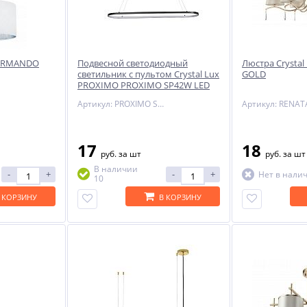
x ARMANDO
Подвесной светодиодный
Люстра Crystal
светильник с пультом Crystal Lux
GOLD
PROXIMO PROXIMO SP42W LED
L1100 BLACK
Артикул: PROXIMO SP42W LED L1100 BLACK
17
18
руб.
за шт
руб.
за шт
В наличии
-
+
-
+
Нет в нали
10
 КОРЗИНУ
В КОРЗИНУ