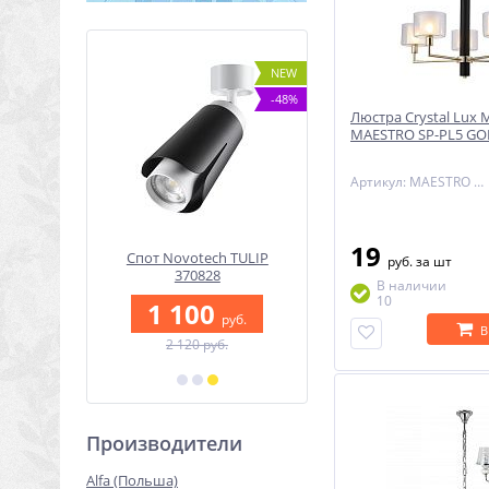
NEW
NEW
-74%
-48%
Люстра Crystal Lux
MAESTRO SP-PL5 GO
Артикул: MAESTRO SP-PL5 GOLD
19
ль с
Спот Novotech TULIP
Светильник трехфазн
руб.
за шт
ом для
370828
трековый светодиодн
В наличии
-образный
Novotech ITER 358862
10
1 100
M 135125
руб.
2 100
В
руб.
2 120 руб.
уб.
4 253 руб.
б.
Производители
Alfa (Польша)