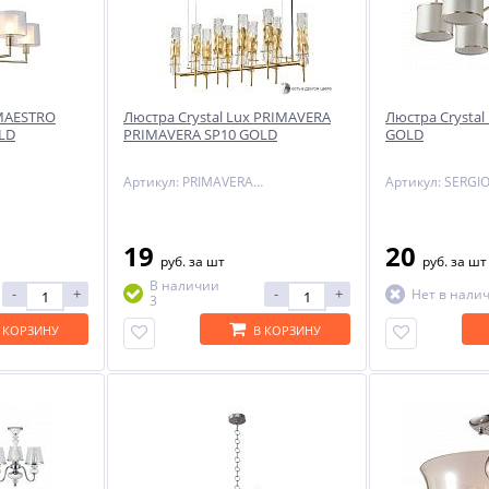
NEW
-50%
 MAESTRO
Люстра Crystal Lux PRIMAVERA
Люстра Crystal
LD
PRIMAVERA SP10 GOLD
GOLD
Артикул: PRIMAVERA SP10 GOLD
19
20
ый
руб.
за шт
руб.
за шт
В наличии
-
+
-
+
Нет в нали
3
ом
 КОРЗИНУ
В КОРЗИНУ
h