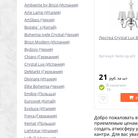
Ambiente by Brizzi (Испания)
Arte Lamp (Италия)
ArtGlass (Чехия)
Bogate`s (Китай)
Bohemia Ivele Crystal (Чехия)
Люстра Crystal Lux B
Brizzi Modern (Испания)
Bydzov (Чехия)
Артикул: betis sp-pl3
Chiaro (Германия)
Crystal Lux (Испания)
DeMarkt (Германия)
21
руб.
за шт
Divinare (Италия)
В наличии
Elite Bohemia (Чехия)
16
Emibig (Польша)
В
Eurosvet (Китай)
Evoluce (Италия)
Freya (Германия)
Добро пожаловать в
приемлемым ценам. 
Kemar (Польша)
создать атмосферу 
Lightstar (Италия)
кантри. Для вас ув