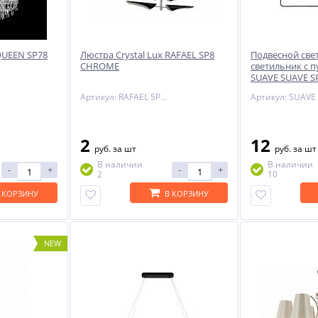
 QUEEN SP78
Люстра Crystal Lux RAFAEL SP8
Подвесной св
CHROME
светильник с п
SUAVE SUAVE S
BLACK
Артикул: RAFAEL SP8 CHROME
2
12
руб.
за шт
руб.
за шт
В наличии
В наличии
-
+
-
+
2
10
 КОРЗИНУ
В КОРЗИНУ
NEW