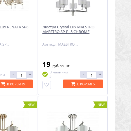
 Lux RENATA SP6
Люстра Crystal Lux MAESTRO
MAESTRO SP-PL5 CHROME
Артикул: RENATA SP6 GOLD
Артикул: MAESTRO SP-PL5 CHROME
19
руб.
за шт
В наличии
-
+
-
+
чии
3
В КОРЗИНУ
В КОРЗИНУ
NEW
NEW