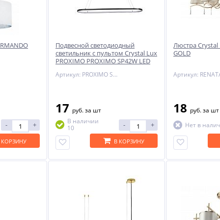
x ARMANDO
Подвесной светодиодный
Люстра Crystal
светильник с пультом Crystal Lux
GOLD
PROXIMO PROXIMO SP42W LED
L1100 BLACK
Артикул: PROXIMO SP42W LED L1100 BLACK
17
18
руб.
за шт
руб.
за шт
В наличии
-
+
-
+
Нет в нали
10
 КОРЗИНУ
В КОРЗИНУ