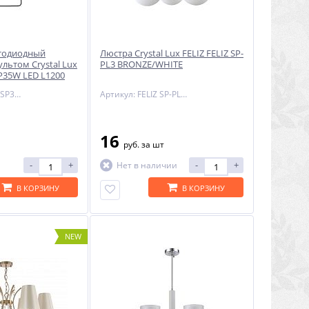
етодиодный
Люстра Crystal Lux FELIZ FELIZ SP-
ультом Crystal Lux
PL3 BRONZE/WHITE
P35W LED L1200
Артикул: SUAVE SP35W LED L1200 BLACK
Артикул: FELIZ SP-PL3 BRONZE/WHITE
16
руб.
за шт
-
+
-
+
Нет в наличии
В КОРЗИНУ
В КОРЗИНУ
NEW