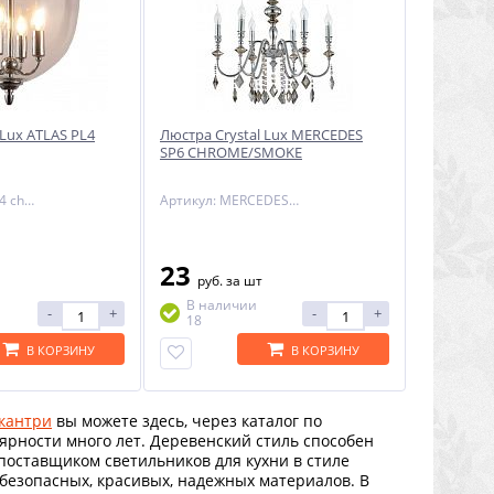
 Lux ATLAS PL4
Люстра Crystal Lux MERCEDES
SP6 CHROME/SMOKE
Артикул: atlas pl4 chrome
Артикул: MERCEDES SP6 CHROME/SMOKE
23
руб.
за шт
В наличии
-
+
-
+
18
В КОРЗИНУ
В КОРЗИНУ
 кантри
вы можете здесь, через каталог по
ярности много лет. Деревенский стиль способен
поставщиком светильников для кухни в стиле
безопасных, красивых, надежных материалов. В