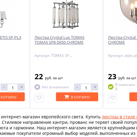
ETIS SP-PL3
Люстра Crystal Lux TOMAS
Люстра Crystal
TOMAS SP8 D650 CHROME
CHROME
Артикул: TOMAS SP8 D650 CHROME
22
23
руб.
за шт
руб.
за шт
В наличии
-
+
-
+
Нет в наличии
8
 КОРЗИНУ
В КОРЗИНУ
 интернет-магазин европейского света. Купить
люстры в стиле
Стилевое направление кантри, прованс не теряет своей попул
уюта и гармонии. Наш интернет-магазин является крупнейшим 
ажаемые покупатели огромный выбор моделей, выполненных из 