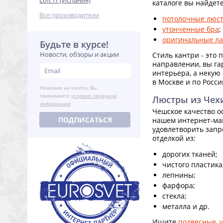
Loft IT (Испания)
каталоге вы найдете
Все производители
потолочные люс
утонченные бра
;
оригинальные л
Будьте в курсе!
Новости, обзоры и акции
Стиль кантри - это 
направлении, вы га
интерьера, а некую
в Москве и по Росси
Нажимая на кнопку, Вы
принимаете
условия передачи
Люстры из Чехи
информации
Чешское качество о
ПОДПИСАТЬСЯ
нашем интернет-маг
удовлетворить запр
отделкой из:
дорогих тканей;
чистого пластика
лепнины;
фарфора;
стекла;
металла и др.
Ищите
подвесные
,