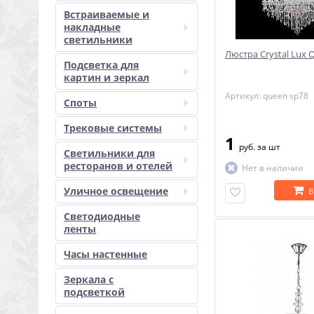
Встраиваемые и
накладные
светильники
Люстра Crystal Lux
Подсветка для
картин и зеркал
Артикул: queen sp78
Споты
Трековые системы
1
руб.
за шт
Светильники для
ресторанов и отелей
Нет в наличии
Уличное освещение
В
Светодиодные
ленты
Часы настенные
Зеркала с
подсветкой