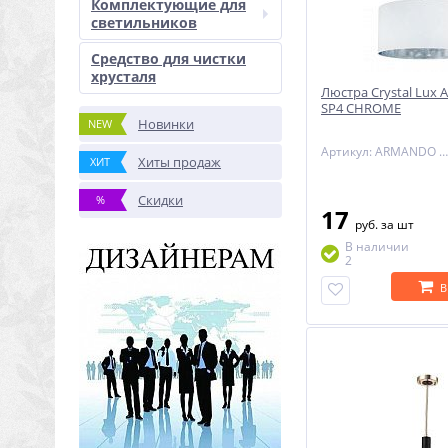
Комплектующие для
светильников
Средство для чистки
хрусталя
Люстра Crystal Lu
SP4 CHROME
Новинки
NEW
Артикул: ARMANDO SP4 CHROME
Хиты продаж
ХИТ
Скидки
%
17
руб.
за шт
В наличии
2
В