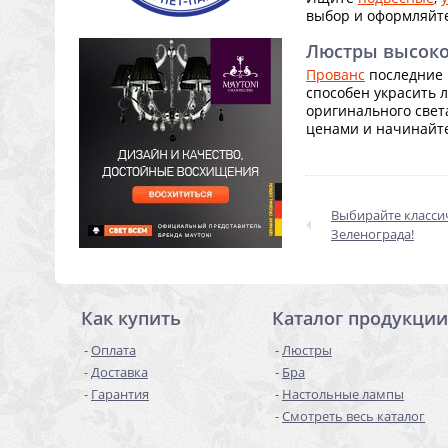
выбор и оформляйте
Люстры высоког
Прованс
последние 
способен украсить 
оригинального света
ценами и начинайте
Выбирайте класси
Зеленограда!
Как купить
Каталог продукции
Оплата
Люстры
Доставка
Бра
Гарантия
Настольные лампы
Смотреть весь каталог