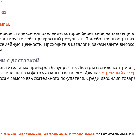
:
тры
;
ампы
.
первое стилевое направление, которое берет свое начало еще в 
рантируете себе прекрасный результат. Приобретая люстры из 
 семейную ценность. Проходите в каталог и заказывайте высок
и.
и с доставкой
светительных приборов безупречно. Люстры в стиле кантри от
азине, цена и фото указаны в каталоге. Для вас
огромный ассо
осам самого взыскательного покупателя. Среди изобилия товара
;
уличные
,
настенные
,
напольные
,
потолочные
осветительные пр