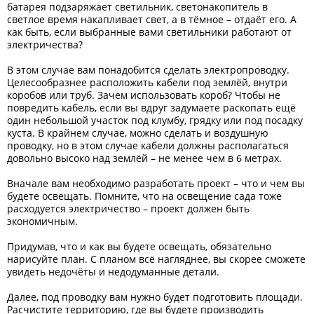
батарея подзаряжает светильник, светонакопитель в
светлое время накапливает свет, а в тёмное – отдаёт его. А
как быть, если выбранные вами светильники работают от
электричества?
В этом случае вам понадобится сделать электропроводку.
Целесообразнее расположить кабели под землёй, внутри
коробов или труб. Зачем использовать короб? Чтобы не
повредить кабель, если вы вдруг задумаете раскопать ещё
один небольшой участок под клумбу, грядку или под посадку
куста. В крайнем случае, можно сделать и воздушную
проводку, но в этом случае кабели должны располагаться
довольно высоко над землёй – не менее чем в 6 метрах.
Вначале вам необходимо разработать проект – что и чем вы
будете освещать. Помните, что на освещение сада тоже
расходуется электричество – проект должен быть
экономичным.
Придумав, что и как вы будете освещать, обязательно
нарисуйте план. С планом всё нагляднее, вы скорее сможете
увидеть недочёты и недодуманные детали.
Далее, под проводку вам нужно будет подготовить площади.
Расчистите территорию, где вы будете производить